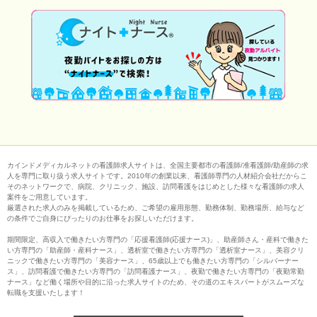
カインドメディカルネットの看護師求人サイトは、全国主要都市の看護師/准看護師/助産師の求
人を専門に取り扱う求人サイトです。2010年の創業以来、看護師専門の人材紹介会社だからこ
そのネットワークで、病院、クリニック、施設、訪問看護をはじめとした様々な看護師の求人
案件をご用意しています。
厳選された求人のみを掲載しているため、ご希望の雇用形態、勤務体制、勤務場所、給与など
の条件でご自身にぴったりのお仕事をお探しいただけます。
期間限定、高収入で働きたい方専門の「応援看護師(応援ナース)」、助産師さん・産科で働きた
い方専門の「助産師・産科ナース」、透析室で働きたい方専門の「透析室ナース」、美容クリ
ニックで働きたい方専門の「美容ナース」、65歳以上でも働きたい方専門の「シルバーナー
ス」、訪問看護で働きたい方専門の「訪問看護ナース」、夜勤で働きたい方専門の「夜勤常勤
ナース」など働く場所や目的に沿った求人サイトのため、その道のエキスパートがスムーズな
転職を支援いたします！