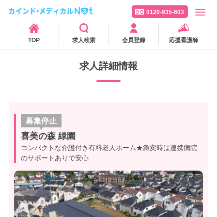
0120-935-603
TOP
求人検索
会員登録
応援看護師
求人詳細情報
募集停止
喜美の森 緑園
コンパクトな介護付き有料老人ホーム★急変時は連携病院
のサポートありで安心