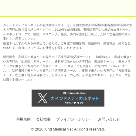
カインドメディカルネットの看護師求人サイトは、全国主要都市の看護師/准看護師/助産師の求
人を専門に取り扱う求人サイトです。2010年の創業以来、看護師専門の人材紹介会社だからこ
そのネットワークで、病院、クリニック、施設、訪問看護をはじめとした様々な看護師の求人
案件をご用意しています。
厳選された求人のみを掲載しているため、ご希望の雇用形態、勤務体制、勤務場所、給与など
の条件でご自身にぴったりのお仕事をお探しいただけます。
期間限定、高収入で働きたい方専門の「応援看護師(応援ナース)」、助産師さん・産科で働きた
い方専門の「助産師・産科ナース」、透析室で働きたい方専門の「透析室ナース」、美容クリ
ニックで働きたい方専門の「美容ナース」、65歳以上でも働きたい方専門の「シルバーナー
ス」、訪問看護で働きたい方専門の「訪問看護ナース」、夜勤で働きたい方専門の「夜勤常勤
ナース」など働く場所や目的に沿った求人サイトのため、その道のエキスパートがスムーズな
転職を支援いたします！
利用規約
会社概要
プライバシーポリシー
お問い合わせ
© 2020 Kind Medical Net. All rights reserved.