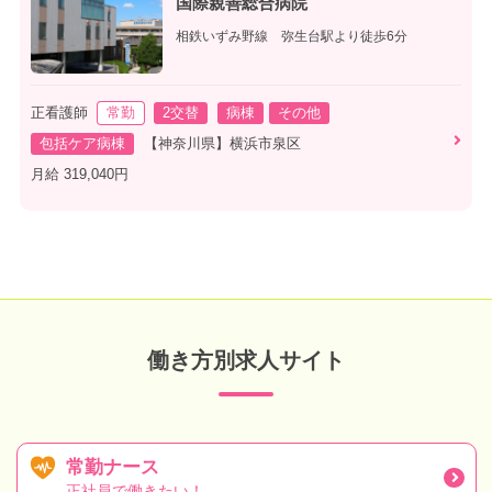
国際親善総合病院
相鉄いずみ野線 弥生台駅より徒歩6分
正看護師
常勤
2交替
病棟
その他
包括ケア病棟
【神奈川県】横浜市泉区
月給 319,040円
働き方別求人サイト
常勤ナース
正社員で働きたい！