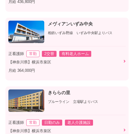
月給 436,800円
メヴィアンいずみ中央
相鉄いずみ野線 いずみ中央駅よりバス
正看護師
常勤
2交替
有料老人ホーム
【神奈川県】横浜市泉区
月給 364,000円
きららの里
ブルーライン 立場駅よりバス
正看護師
常勤
日勤のみ
老人介護施設
【神奈川県】横浜市泉区