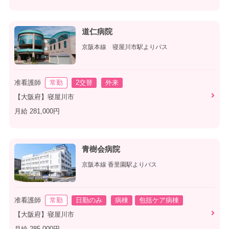
道仁病院
京阪本線 寝屋川市駅よりバス
准看護師
常勤
2交替
外来
【大阪府】寝屋川市
月給 281,000円
青樹会病院
京阪本線 香里園駅よりバス
准看護師
常勤
日勤のみ
病棟
包括ケア病棟
【大阪府】寝屋川市