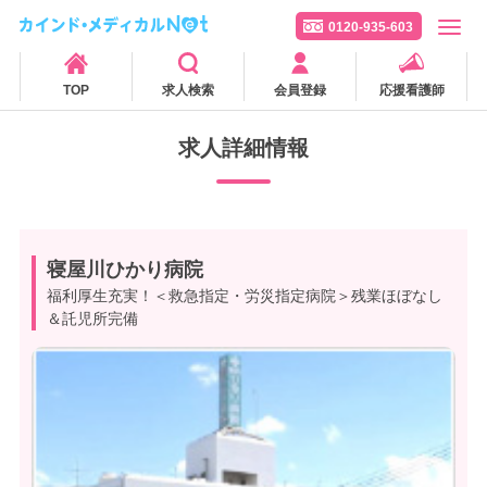
0120-935-603
TOP
求人検索
会員登録
応援看護師
求人詳細情報
寝屋川ひかり病院
福利厚生充実！＜救急指定・労災指定病院＞残業ほぼなし
＆託児所完備