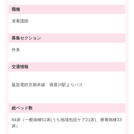
職種
准看護師
募集
セクション
外来
交通情報
阪急電鉄京都本線 寝屋川駅よりバス
総ベッド数
84床（一般病棟51床(うち地域包括ケア21床)、療養病棟33
床）