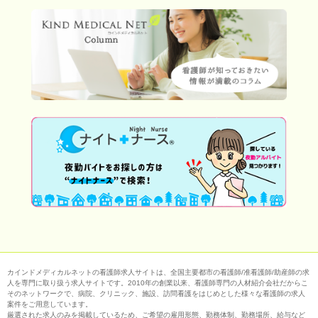
カインドメディカルネットの看護師求人サイトは、全国主要都市の看護師/准看護師/助産師の求
人を専門に取り扱う求人サイトです。2010年の創業以来、看護師専門の人材紹介会社だからこ
そのネットワークで、病院、クリニック、施設、訪問看護をはじめとした様々な看護師の求人
案件をご用意しています。
厳選された求人のみを掲載しているため、ご希望の雇用形態、勤務体制、勤務場所、給与など