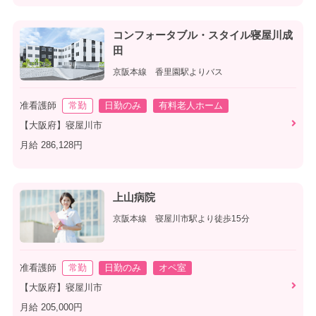
コンフォータブル・スタイル寝屋川成
田
京阪本線 香里園駅よりバス
准看護師
常勤
日勤のみ
有料老人ホーム
【大阪府】寝屋川市
月給 286,128円
上山病院
京阪本線 寝屋川市駅より徒歩15分
准看護師
常勤
日勤のみ
オペ室
【大阪府】寝屋川市
月給 205,000円