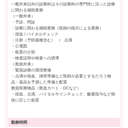
一般外来以外の診療科はその診療科の専門性に沿った診療
に関わる補助業務
（一般外来）
・予診、問診
・診療に関わる補助業務（医師の指示による業務）
・採血 / バイタルチェック
・注射（予防接種含む） / 点滴
・心電図
・処置の介助
・検査説明や検査への誘導
（救急外来）
・緊急診療の環境整備
・点滴や採血、挿管準備など医師が必要とするだろう物
品・薬品を予測した準備と配置
救急医療物品（救急カート・DCなど）
・採血、点滴、バイタルサインチェック、酸素投与など病
状に応じた処置
勤務時間