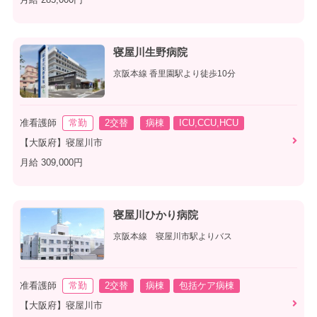
月給 285,000円
寝屋川生野病院
京阪本線 香里園駅より徒歩10分
准看護師
常勤
2交替
病棟
ICU,CCU,HCU
【大阪府】寝屋川市
月給 309,000円
寝屋川ひかり病院
京阪本線 寝屋川市駅よりバス
准看護師
常勤
2交替
病棟
包括ケア病棟
【大阪府】寝屋川市