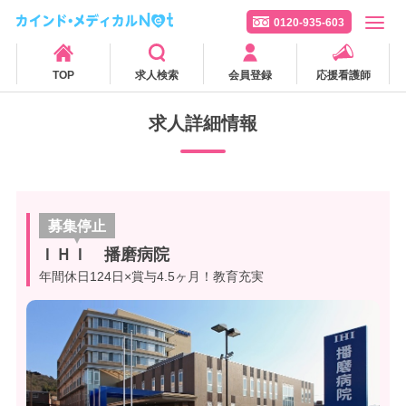
0120-935-603
TOP
求人検索
会員登録
応援看護師
求人詳細情報
募集停止
ＩＨＩ 播磨病院
年間休日124日×賞与4.5ヶ月！教育充実