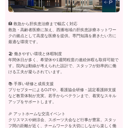
🏥 救急から肝疾患治療まで幅広く対応
救急・高齢者医療に加え、西播地域の肝疾患診療ネットワー
クの拠点として高度な医療を提供。専門知識を磨きたい方に
最適な環境です。
🏖️ 働きやすい環境と休暇制度
年間休日が多く、希望休や1週間程度の連続休暇も取得可能で
す。院内は動線が考えられた設計で、スタッフが効率的に働
ける工夫が凝らされています。
📚 手厚い研修と成長支援
プリセプターによるOJTや、看護協会研修・認定看護師支援
など教育体制が充実。若手からベテランまで、着実なスキル
アップをサポートします。
🎉 アットホームな交流イベント
クリスマスや納涼会、スポーツ大会など行事が豊富。スタッ
フ間の距離が近く、チームワークを大切にしながら楽しく働