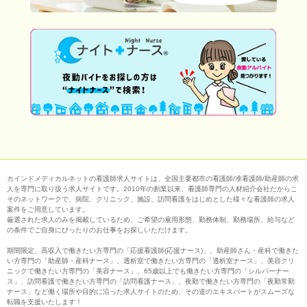
カインドメディカルネットの看護師求人サイトは、全国主要都市の看護師/准看護師/助産師の求
人を専門に取り扱う求人サイトです。2010年の創業以来、看護師専門の人材紹介会社だからこ
そのネットワークで、病院、クリニック、施設、訪問看護をはじめとした様々な看護師の求人
案件をご用意しています。
厳選された求人のみを掲載しているため、ご希望の雇用形態、勤務体制、勤務場所、給与など
の条件でご自身にぴったりのお仕事をお探しいただけます。
期間限定、高収入で働きたい方専門の「応援看護師(応援ナース)」、助産師さん・産科で働きた
い方専門の「助産師・産科ナース」、透析室で働きたい方専門の「透析室ナース」、美容クリ
ニックで働きたい方専門の「美容ナース」、65歳以上でも働きたい方専門の「シルバーナー
ス」、訪問看護で働きたい方専門の「訪問看護ナース」、夜勤で働きたい方専門の「夜勤常勤
ナース」など働く場所や目的に沿った求人サイトのため、その道のエキスパートがスムーズな
転職を支援いたします！