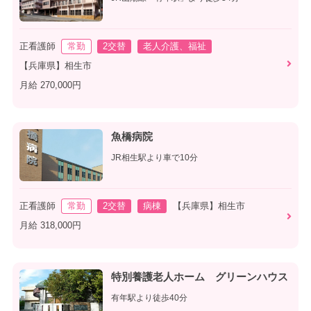
正看護師
常勤
2交替
老人介護、福祉
【兵庫県】相生市
月給 270,000円
魚橋病院
JR相生駅より車で10分
正看護師
常勤
2交替
病棟
【兵庫県】相生市
月給 318,000円
特別養護老人ホーム グリーンハウス
有年駅より徒歩40分