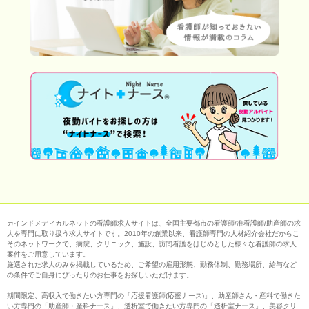
カインドメディカルネットの看護師求人サイトは、全国主要都市の看護師/准看護師/助産師の求
人を専門に取り扱う求人サイトです。2010年の創業以来、看護師専門の人材紹介会社だからこ
そのネットワークで、病院、クリニック、施設、訪問看護をはじめとした様々な看護師の求人
案件をご用意しています。
厳選された求人のみを掲載しているため、ご希望の雇用形態、勤務体制、勤務場所、給与など
の条件でご自身にぴったりのお仕事をお探しいただけます。
期間限定、高収入で働きたい方専門の「応援看護師(応援ナース)」、助産師さん・産科で働きた
い方専門の「助産師・産科ナース」、透析室で働きたい方専門の「透析室ナース」、美容クリ