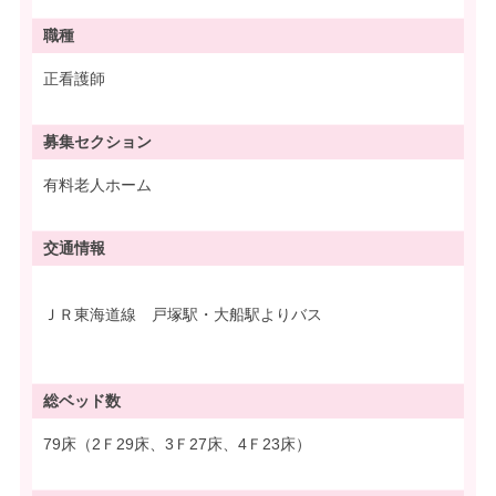
職種
正看護師
募集
セクション
有料老人ホーム
交通情報
ＪＲ東海道線 戸塚駅・大船駅よりバス
総ベッド数
79床（2Ｆ29床、3Ｆ27床、4Ｆ23床）