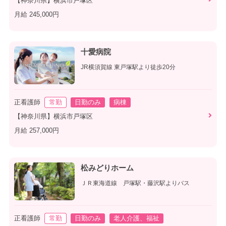
【神奈川県】横浜市戸塚区
月給 245,000円
十愛病院
JR横須賀線 東戸塚駅より徒歩20分
正看護師
常勤
日勤のみ
病棟
【神奈川県】横浜市戸塚区
月給 257,000円
松みどりホーム
ＪＲ東海道線 戸塚駅・藤沢駅よりバス
正看護師
常勤
日勤のみ
老人介護、福祉