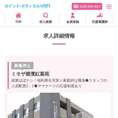
0120-935-603
TOP
求人検索
会員登録
応援看護師
求人詳細情報
募集停止
ミモザ横濱紅葉苑
残業ほぼナシ！福利厚生充実☆家庭的な職場◆スタッフの
人員配置2：1◆ママナースの応援制度あり