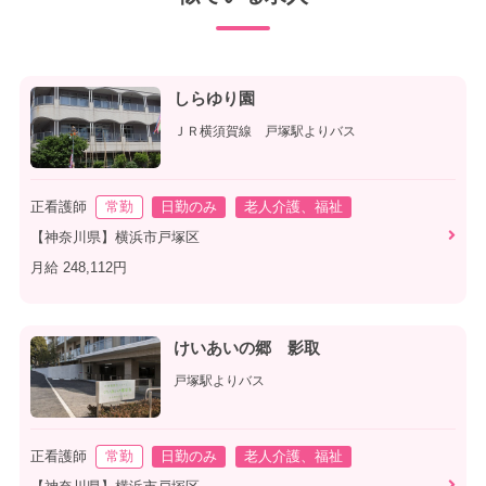
しらゆり園
ＪＲ横須賀線 戸塚駅よりバス
正看護師
常勤
日勤のみ
老人介護、福祉
【神奈川県】横浜市戸塚区
月給 248,112円
けいあいの郷 影取
戸塚駅よりバス
正看護師
常勤
日勤のみ
老人介護、福祉