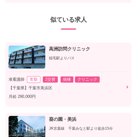
似ている求人
高洲訪問クリニック
稲毛駅よりバス
准看護師
常勤
2交替
病棟
クリニック
【千葉県】千葉市美浜区
月給 290,000円
葵の園・美浜
JR京葉線 千葉みなと駅より徒歩15分