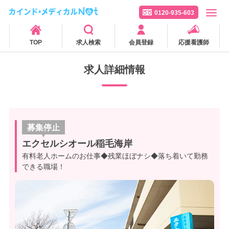
0120-935-603
TOP
求人検索
会員登録
応援看護師
求人詳細情報
募集停止
エクセルシオール稲毛海岸
有料老人ホームのお仕事◆残業ほぼナシ◆落ち着いて勤務
できる職場！