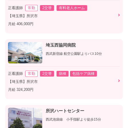
正看護師
常勤
2交替
有料老人ホーム
【埼玉県】所沢市
月給 406,000円
埼玉西協同病院
西武新宿線 航空公園駅よりバス10分
正看護師
常勤
2交替
病棟
包括ケア病棟
【埼玉県】所沢市
月給 324,200円
所沢ハートセンター
西武池袋線 小手指駅より徒歩15分