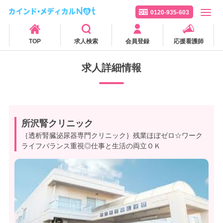
0120-935-603
TOP
求人検索
会員登録
応援看護師
求人詳細情報
所沢腎クリニック
｛透析腎臓泌尿器専門クリニック｝残業ほぼゼロ☆ワーク
ライフバランス重視◎仕事と生活の両立ＯＫ