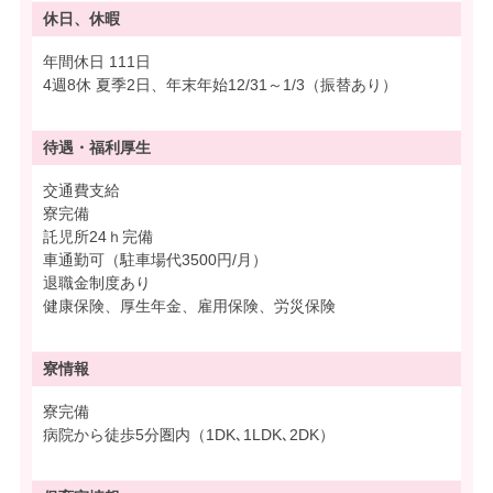
休日、休暇
年間休日 111日
4週8休 夏季2日、年末年始12/31～1/3（振替あり）
待遇・
福利厚生
交通費支給
寮完備
託児所24ｈ完備
車通勤可（駐車場代3500円/月）
退職金制度あり
健康保険、厚生年金、雇用保険、労災保険
寮情報
寮完備
病院から徒歩5分圏内（1DK､1LDK､2DK）