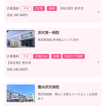
正看護師
常勤
2交替
病棟
【埼玉県】所沢市
月給 342,840円
所沢第一病院
西武新宿線 所沢駅よりバス15分
正看護師
常勤
日勤のみ
病棟
包括ケア病棟
【埼玉県】所沢市
月給 245,000円
圏央所沢病院
西武池袋線 狭山ヶ丘駅よりバスもしくは送迎
あり