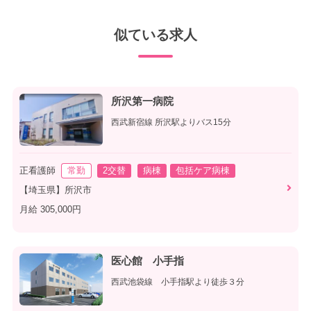
似ている求人
所沢第一病院
西武新宿線 所沢駅よりバス15分
正看護師
常勤
2交替
病棟
包括ケア病棟
【埼玉県】所沢市
月給 305,000円
医心館 小手指
西武池袋線 小手指駅より徒歩３分