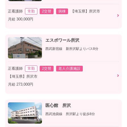
正看護師
常勤
2交替
病棟
【埼玉県】所沢市
月給 300,000円
エスポワール所沢
西武新宿線 新所沢駅よりバス8分
正看護師
常勤
2交替
老人介護施設
【埼玉県】所沢市
月給 273,000円
医心館 所沢
西武池袋線 所沢駅より徒歩8分