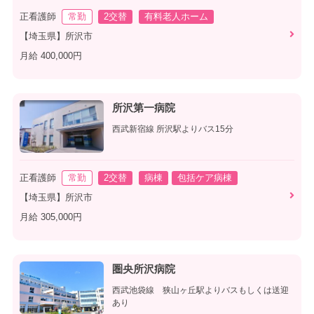
正看護師
常勤
2交替
有料老人ホーム
【埼玉県】所沢市
月給 400,000円
所沢第一病院
西武新宿線 所沢駅よりバス15分
正看護師
常勤
2交替
病棟
包括ケア病棟
【埼玉県】所沢市
月給 305,000円
圏央所沢病院
西武池袋線 狭山ヶ丘駅よりバスもしくは送迎
あり