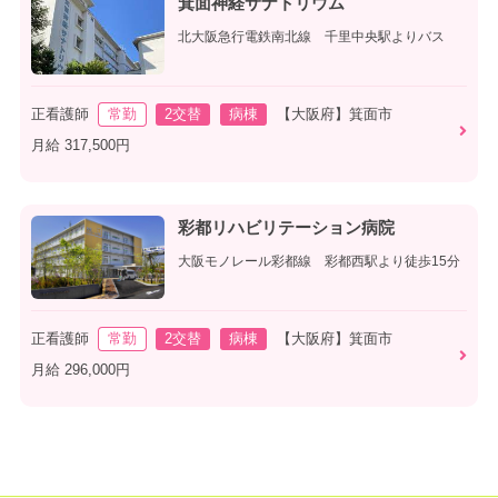
箕面神経サナトリウム
北大阪急行電鉄南北線 千里中央駅よりバス
正看護師
常勤
2交替
病棟
【大阪府】箕面市
月給 317,500円
彩都リハビリテーション病院
大阪モノレール彩都線 彩都西駅より徒歩15分
正看護師
常勤
2交替
病棟
【大阪府】箕面市
月給 296,000円