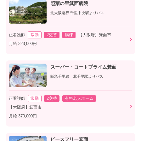
照葉の里箕面病院
北大阪急行 千里中央駅よりバス
正看護師
常勤
2交替
病棟
【大阪府】箕面市
月給 323,000円
スーパー・コートプライム箕面
阪急千里線 北千里駅よりバス
正看護師
常勤
2交替
有料老人ホーム
【大阪府】箕面市
月給 370,000円
ピースフリー箕面