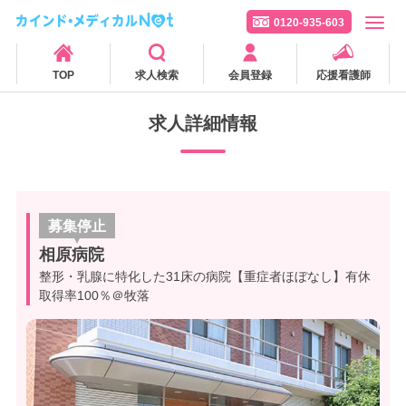
0120-935-603
TOP
求人検索
会員登録
応援看護師
求人詳細情報
募集停止
相原病院
整形・乳腺に特化した31床の病院【重症者ほぼなし】有休
取得率100％＠牧落