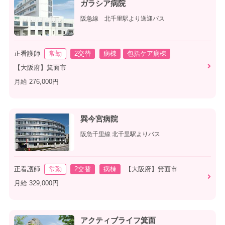
ガラシア病院
阪急線 北千里駅より送迎バス
正看護師
常勤
2交替
病棟
包括ケア病棟
【大阪府】箕面市
月給 276,000円
巽今宮病院
阪急千里線 北千里駅よりバス
正看護師
常勤
2交替
病棟
【大阪府】箕面市
月給 329,000円
アクティブライフ箕面