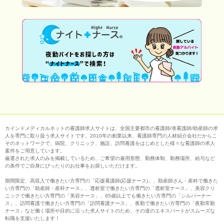
カインドメディカルネットの看護師求人サイトは、全国主要都市の看護師/准看護師/助産師の求
人を専門に取り扱う求人サイトです。2010年の創業以来、看護師専門の人材紹介会社だからこ
そのネットワークで、病院、クリニック、施設、訪問看護をはじめとした様々な看護師の求人
案件をご用意しています。
厳選された求人のみを掲載しているため、ご希望の雇用形態、勤務体制、勤務場所、給与など
の条件でご自身にぴったりのお仕事をお探しいただけます。
期間限定、高収入で働きたい方専門の「応援看護師(応援ナース)」、助産師さん・産科で働きた
い方専門の「助産師・産科ナース」、透析室で働きたい方専門の「透析室ナース」、美容クリ
ニックで働きたい方専門の「美容ナース」、65歳以上でも働きたい方専門の「シルバーナー
ス」、訪問看護で働きたい方専門の「訪問看護ナース」、夜勤で働きたい方専門の「夜勤常勤
ナース」など働く場所や目的に沿った求人サイトのため、その道のエキスパートがスムーズな
転職を支援いたします！