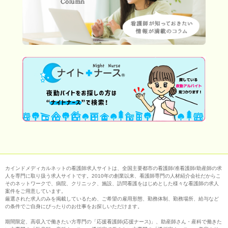
カインドメディカルネットの看護師求人サイトは、全国主要都市の看護師/准看護師/助産師の求
人を専門に取り扱う求人サイトです。2010年の創業以来、看護師専門の人材紹介会社だからこ
そのネットワークで、病院、クリニック、施設、訪問看護をはじめとした様々な看護師の求人
案件をご用意しています。
厳選された求人のみを掲載しているため、ご希望の雇用形態、勤務体制、勤務場所、給与など
の条件でご自身にぴったりのお仕事をお探しいただけます。
期間限定、高収入で働きたい方専門の「応援看護師(応援ナース)」、助産師さん・産科で働きた