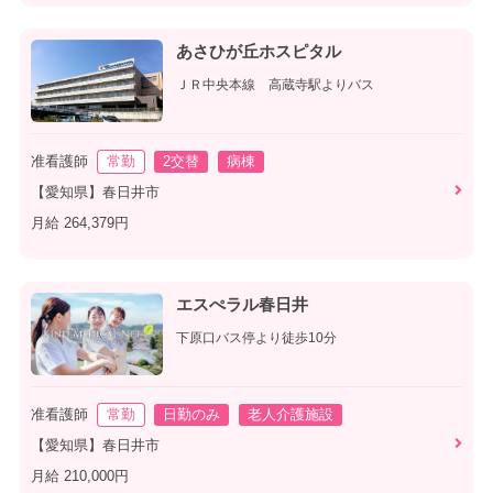
あさひが丘ホスピタル
ＪＲ中央本線 高蔵寺駅よりバス
准看護師
常勤
2交替
病棟
【愛知県】春日井市
月給 264,379円
エスぺラル春日井
下原口バス停より徒歩10分
准看護師
常勤
日勤のみ
老人介護施設
【愛知県】春日井市
月給 210,000円