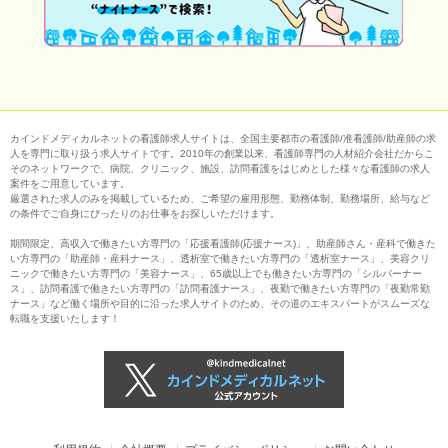
カインドメディカルネットの看護師求人サイトは、全国主要都市の看護師/准看護師/助産師の求
人を専門に取り扱う求人サイトです。2010年の創業以来、看護師専門の人材紹介会社だからこ
そのネットワークで、病院、クリニック、施設、訪問看護をはじめとした様々な看護師の求人
案件をご用意しています。
厳選された求人のみを掲載しているため、ご希望の雇用形態、勤務体制、勤務場所、給与など
の条件でご自身にぴったりのお仕事をお探しいただけます。
期間限定、高収入で働きたい方専門の「応援看護師(応援ナース)」、助産師さん・産科で働きた
い方専門の「助産師・産科ナース」、透析室で働きたい方専門の「透析室ナース」、美容クリ
ニックで働きたい方専門の「美容ナース」、65歳以上でも働きたい方専門の「シルバーナー
ス」、訪問看護で働きたい方専門の「訪問看護ナース」、夜勤で働きたい方専門の「夜勤常勤
ナース」など働く場所や目的に沿った求人サイトのため、その道のエキスパートがスムーズな
転職を支援いたします！