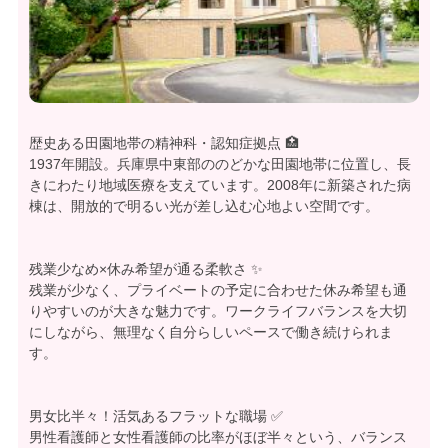
歴史ある田園地帯の精神科・認知症拠点 🏥
1937年開設。兵庫県中東部ののどかな田園地帯に位置し、長
きにわたり地域医療を支えています。2008年に新築された病
棟は、開放的で明るい光が差し込む心地よい空間です。
残業少なめ×休み希望が通る柔軟さ ✨
残業が少なく、プライベートの予定に合わせた休み希望も通
りやすいのが大きな魅力です。ワークライフバランスを大切
にしながら、無理なく自分らしいペースで働き続けられま
す。
男女比半々！活気あるフラットな職場 ✅
男性看護師と女性看護師の比率がほぼ半々という、バランス