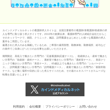
カインドメディカルネットの看護師求人サイトは、全国主要都市の看護師/准看護師/助産師の求
人を専門に取り扱う求人サイトです。2010年の創業以来、看護師専門の人材紹介会社だからこ
そのネットワークで、病院、クリニック、施設、訪問看護をはじめとした様々な看護師の求人
案件をご用意しています。
厳選された求人のみを掲載しているため、ご希望の雇用形態、勤務体制、勤務場所、給与など
の条件でご自身にぴったりのお仕事をお探しいただけます。
期間限定、高収入で働きたい方専門の「応援看護師(応援ナース)」、助産師さん・産科で働きた
い方専門の「助産師・産科ナース」、透析室で働きたい方専門の「透析室ナース」、美容クリ
ニックで働きたい方専門の「美容ナース」、65歳以上でも働きたい方専門の「シルバーナー
ス」、訪問看護で働きたい方専門の「訪問看護ナース」、夜勤で働きたい方専門の「夜勤常勤
ナース」など働く場所や目的に沿った求人サイトのため、その道のエキスパートがスムーズな
転職を支援いたします！
利用規約
会社概要
プライバシーポリシー
お問い合わせ