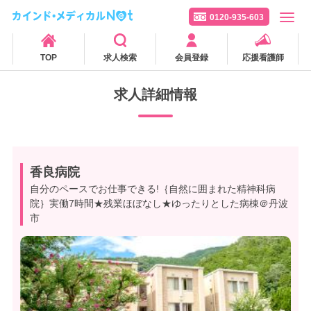
0120-935-603
TOP
求人検索
会員登録
応援看護師
求人詳細情報
香良病院
自分のペースでお仕事できる!｛自然に囲まれた精神科病
院｝実働7時間★残業ほぼなし★ゆったりとした病棟＠丹波
市