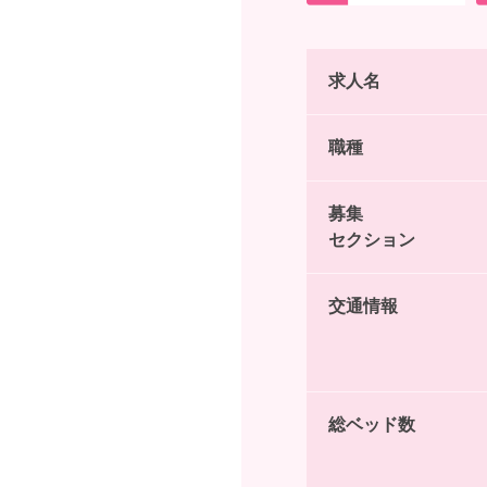
求人名
職種
募集
セクション
交通情報
総ベッド数