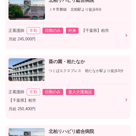
北柏リハビリ総合病院
ＪＲ常磐線 北柏駅より徒歩8分
正看護師
常勤
日勤のみ
外来
【千葉県】柏市
月給 245,000円
葵の園・柏たなか
つくばエクスプレス 柏たなか駅より徒歩3分
正看護師
常勤
日勤のみ
老人介護施設
【千葉県】柏市
月給 250,400円
北柏リハビリ総合病院