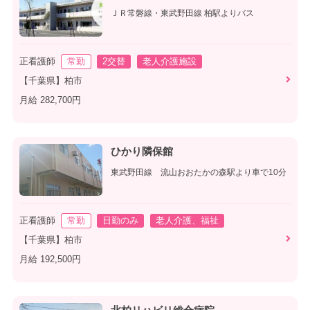
ＪＲ常磐線・東武野田線 柏駅よりバス
正看護師
常勤
2交替
老人介護施設
【千葉県】柏市
月給 282,700円
ひかり隣保館
東武野田線 流山おおたかの森駅より車で10分
正看護師
常勤
日勤のみ
老人介護、福祉
【千葉県】柏市
月給 192,500円