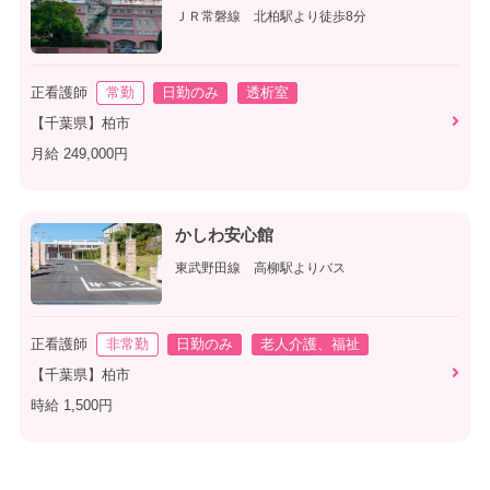
ＪＲ常磐線 北柏駅より徒歩8分
正看護師
常勤
日勤のみ
透析室
【千葉県】柏市
月給 249,000円
かしわ安心館
東武野田線 高柳駅よりバス
正看護師
非常勤
日勤のみ
老人介護、福祉
【千葉県】柏市
時給 1,500円