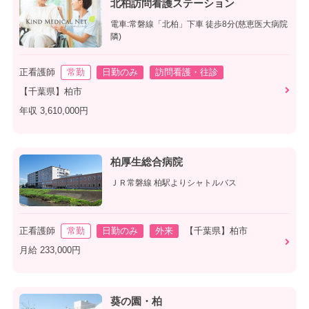
北柏訪問看護ステーション
電車:常磐線「北柏」下車 徒歩8分(慈恵医大病院
隣)
正看護師
常勤
日勤のみ
訪問看護・往診
【千葉県】柏市
年収 3,610,000円
柏厚生総合病院
ＪＲ常磐線 柏駅よりシャトルバス
正看護師
常勤
日勤のみ
外来
【千葉県】柏市
月給 233,000円
葵の園・柏