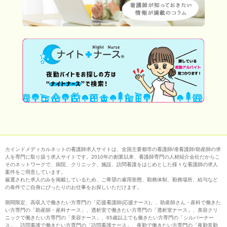
カインドメディカルネットの看護師求人サイトは、全国主要都市の看護師/准看護師/助産師の求
人を専門に取り扱う求人サイトです。2010年の創業以来、看護師専門の人材紹介会社だからこ
そのネットワークで、病院、クリニック、施設、訪問看護をはじめとした様々な看護師の求人
案件をご用意しています。
厳選された求人のみを掲載しているため、ご希望の雇用形態、勤務体制、勤務場所、給与など
の条件でご自身にぴったりのお仕事をお探しいただけます。
期間限定、高収入で働きたい方専門の「応援看護師(応援ナース)」、助産師さん・産科で働きた
い方専門の「助産師・産科ナース」、透析室で働きたい方専門の「透析室ナース」、美容クリ
ニックで働きたい方専門の「美容ナース」、65歳以上でも働きたい方専門の「シルバーナー
ス」、訪問看護で働きたい方専門の「訪問看護ナース」、夜勤で働きたい方専門の「夜勤常勤