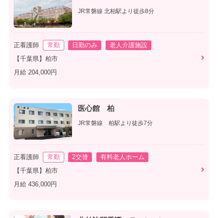
JR常磐線 北柏駅より徒歩8分
正看護師
常勤
日勤のみ
老人介護施設
【千葉県】柏市
月給 204,000円
医心館 柏
JR常磐線 柏駅より徒歩7分
正看護師
常勤
2交替
有料老人ホーム
【千葉県】柏市
月給 436,000円