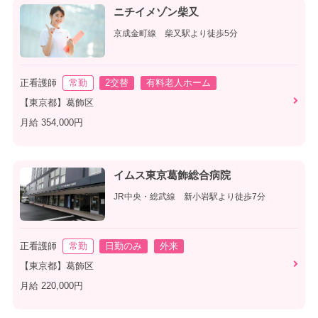
ニチイメゾン柴又
京成金町線 柴又駅より徒歩5分
正看護師
常勤
2交替
有料老人ホーム
【東京都】葛飾区
月給 354,000円
イムス東京葛飾総合病院
JR中央・総武線 新小岩駅より徒歩7分
正看護師
常勤
日勤のみ
外来
【東京都】葛飾区
月給 220,000円