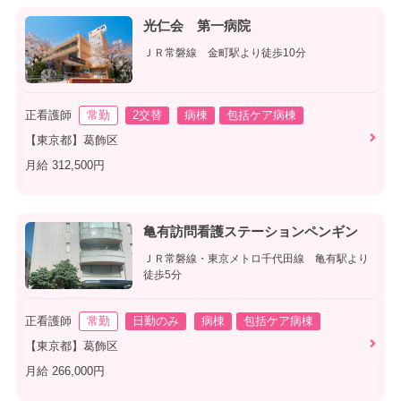
光仁会 第一病院
ＪＲ常磐線 金町駅より徒歩10分
正看護師
常勤
2交替
病棟
包括ケア病棟
【東京都】葛飾区
月給 312,500円
亀有訪問看護ステーションペンギン
ＪＲ常磐線・東京メトロ千代田線 亀有駅より
徒歩5分
正看護師
常勤
日勤のみ
病棟
包括ケア病棟
【東京都】葛飾区
月給 266,000円