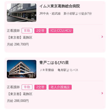
イムス東京葛飾総合病院
JR中央・総武線 新小岩駅より徒歩7分
正看護師
常勤
2交替
ICU,CCU,HCU
【東京都】葛飾区
月給 298,700円
青戸こはるびの里
ＪＲ常磐線 亀有駅よりバス
正看護師
常勤
2交替
老人介護施設
【東京都】葛飾区
月給 288,000円