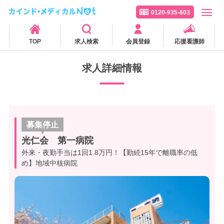
0120-935-603
TOP
求人検索
会員登録
応援看護師
求人詳細情報
募集停止
光仁会 第一病院
外来・夜勤手当は1回1.8万円！【勤続15年で離職率の低
め】地域中核病院