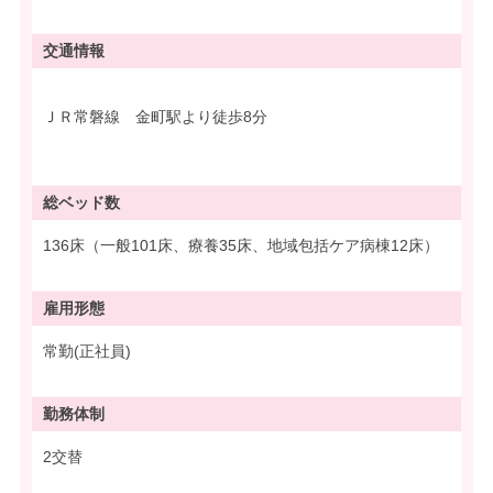
交通情報
ＪＲ常磐線 金町駅より徒歩8分
総ベッド数
136床（一般101床、療養35床、地域包括ケア病棟12床）
雇用形態
常勤(正社員)
勤務体制
2交替