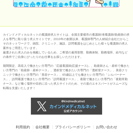
カインドメディカルネットの看護師求人サイトは、全国主要都市の看護師/准看護師/助産師の求
人を専門に取り扱う求人サイトです。2010年の創業以来、看護師専門の人材紹介会社だからこ
そのネットワークで、病院、クリニック、施設、訪問看護をはじめとした様々な看護師の求人
案件をご用意しています。
厳選された求人のみを掲載しているため、ご希望の雇用形態、勤務体制、勤務場所、給与など
の条件でご自身にぴったりのお仕事をお探しいただけます。
期間限定、高収入で働きたい方専門の「応援看護師(応援ナース)」、助産師さん・産科で働きた
い方専門の「助産師・産科ナース」、透析室で働きたい方専門の「透析室ナース」、美容クリ
ニックで働きたい方専門の「美容ナース」、65歳以上でも働きたい方専門の「シルバーナー
ス」、訪問看護で働きたい方専門の「訪問看護ナース」、夜勤で働きたい方専門の「夜勤常勤
ナース」など働く場所や目的に沿った求人サイトのため、その道のエキスパートがスムーズな
転職を支援いたします！
利用規約
会社概要
プライバシーポリシー
お問い合わせ