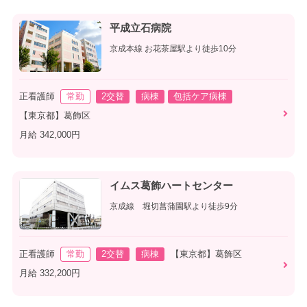
平成立石病院
京成本線 お花茶屋駅より徒歩10分
正看護師
常勤
2交替
病棟
包括ケア病棟
【東京都】葛飾区
月給 342,000円
イムス葛飾ハートセンター
京成線 堀切菖蒲園駅より徒歩9分
正看護師
常勤
2交替
病棟
【東京都】葛飾区
月給 332,200円