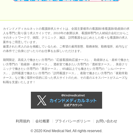
カインドメディカルネットの看護師求人サイトは、全国主要都市の看護師/准看護師/助産師の求
人を専門に取り扱う求人サイトです。2010年の創業以来、看護師専門の人材紹介会社だからこ
そのネットワークで、病院、クリニック、施設、訪問看護をはじめとした様々な看護師の求人
案件をご用意しています。
厳選された求人のみを掲載しているため、ご希望の雇用形態、勤務体制、勤務場所、給与など
の条件でご自身にぴったりのお仕事をお探しいただけます。
期間限定、高収入で働きたい方専門の「応援看護師(応援ナース)」、助産師さん・産科で働きた
い方専門の「助産師・産科ナース」、透析室で働きたい方専門の「透析室ナース」、美容クリ
ニックで働きたい方専門の「美容ナース」、65歳以上でも働きたい方専門の「シルバーナー
ス」、訪問看護で働きたい方専門の「訪問看護ナース」、夜勤で働きたい方専門の「夜勤常勤
ナース」など働く場所や目的に沿った求人サイトのため、その道のエキスパートがスムーズな
転職を支援いたします！
利用規約
会社概要
プライバシーポリシー
お問い合わせ
© 2020 Kind Medical Net. All rights reserved.