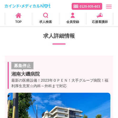
0120-935-603
TOP
求人検索
会員登録
応援看護師
求人詳細情報
募集停止
湘南大磯病院
最新の医療設備！2023年ＯＰＥＮ！大手グループ病院！福
利厚生充実☆内科～外科まで対応