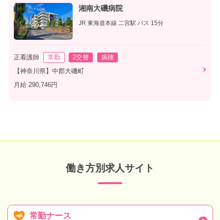
湘南大磯病院
JR 東海道本線 二宮駅 バス 15分
正看護師
常勤
2交替
病棟
【神奈川県】中郡大磯町
月給 290,746円
働き方別求人サイト
常勤ナース