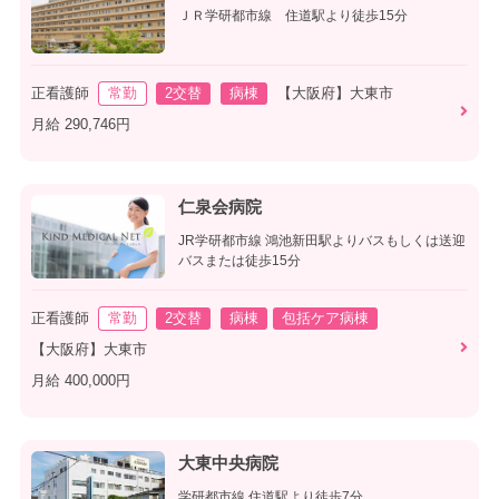
ＪＲ学研都市線 住道駅より徒歩15分
正看護師
常勤
2交替
病棟
【大阪府】大東市
月給 290,746円
仁泉会病院
JR学研都市線 鴻池新田駅よりバスもしくは送迎
バスまたは徒歩15分
正看護師
常勤
2交替
病棟
包括ケア病棟
【大阪府】大東市
月給 400,000円
大東中央病院
学研都市線 住道駅より徒歩7分