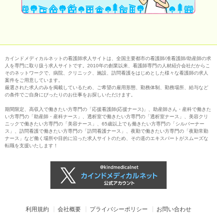
カインドメディカルネットの看護師求人サイトは、全国主要都市の看護師/准看護師/助産師の求
人を専門に取り扱う求人サイトです。2010年の創業以来、看護師専門の人材紹介会社だからこ
そのネットワークで、病院、クリニック、施設、訪問看護をはじめとした様々な看護師の求人
案件をご用意しています。
厳選された求人のみを掲載しているため、ご希望の雇用形態、勤務体制、勤務場所、給与など
の条件でご自身にぴったりのお仕事をお探しいただけます。
期間限定、高収入で働きたい方専門の「応援看護師(応援ナース)」、助産師さん・産科で働きた
い方専門の「助産師・産科ナース」、透析室で働きたい方専門の「透析室ナース」、美容クリ
ニックで働きたい方専門の「美容ナース」、65歳以上でも働きたい方専門の「シルバーナー
ス」、訪問看護で働きたい方専門の「訪問看護ナース」、夜勤で働きたい方専門の「夜勤常勤
ナース」など働く場所や目的に沿った求人サイトのため、その道のエキスパートがスムーズな
転職を支援いたします！
利用規約
会社概要
プライバシーポリシー
お問い合わせ