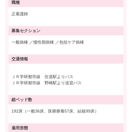
職種
正看護師
募集
セクション
一般病棟 ／慢性期病棟 ／包括ケア病棟
交通情報
ＪＲ学研都市線 住道駅よりバス
ＪＲ学研都市線 野崎駅より送迎バス
総ベッド数
192床（一般36床、医療療養57床、結核99床）
雇用形態