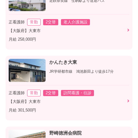
近鉄奈良線 生駒駅より送迎バス
正看護師
常勤
2交替
老人介護施設
【大阪府】大東市
月給 258,000円
かんたき大東
JR学研都市線 鴻池新田より徒歩17分
正看護師
常勤
2交替
訪問看護・往診
【大阪府】大東市
月給 301,500円
野崎徳洲会病院