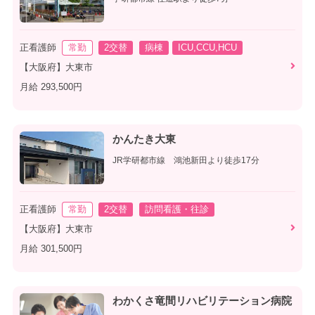
正看護師
常勤
2交替
病棟
ICU,CCU,HCU
【大阪府】大東市
月給 293,500円
かんたき大東
JR学研都市線 鴻池新田より徒歩17分
正看護師
常勤
2交替
訪問看護・往診
【大阪府】大東市
月給 301,500円
わかくさ竜間リハビリテーション病院