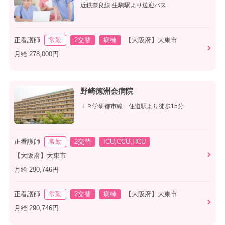
近鉄奈良線 生駒駅より送迎バス
正看護師
常勤
2交替
病棟
【大阪府】大東市
月給 278,000円
野崎徳洲会病院
ＪＲ学研都市線 住道駅より徒歩15分
正看護師
常勤
2交替
ICU,CCU,HCU
【大阪府】大東市
月給 290,746円
正看護師
常勤
2交替
病棟
【大阪府】大東市
月給 290,746円