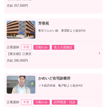
月給 257,500円
芳香苑
東京りんかい線 東雲駅より徒歩5分
正看護師
常勤
日勤のみ
老人介護施設
【東京都】江東区
月給 280,000円
かめいど在宅診療所
ＪＲ総武本線 亀戸駅より徒歩4分
正看護師
常勤
日勤のみ
訪問看護・往診