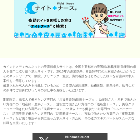
カインドメディカルネットの看護師求人サイトは、全国主要都市の看護師/准看護師/助産師の求
人を専門に取り扱う求人サイトです。2010年の創業以来、看護師専門の人材紹介会社だからこ
そのネットワークで、病院、クリニック、施設、訪問看護をはじめとした様々な看護師の求人
案件をご用意しています。
厳選された求人のみを掲載しているため、ご希望の雇用形態、勤務体制、勤務場所、給与など
の条件でご自身にぴったりのお仕事をお探しいただけます。
期間限定、高収入で働きたい方専門の「応援看護師(応援ナース)」、助産師さん・産科で働きた
い方専門の「助産師・産科ナース」、透析室で働きたい方専門の「透析室ナース」、美容クリ
ニックで働きたい方専門の「美容ナース」、65歳以上でも働きたい方専門の「シルバーナー
ス」、訪問看護で働きたい方専門の「訪問看護ナース」、夜勤で働きたい方専門の「夜勤常勤
ナース」など働く場所や目的に沿った求人サイトのため、その道のエキスパートがスムーズな
転職を支援いたします！