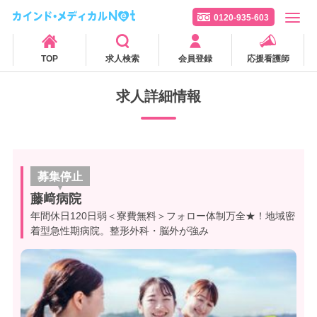
0120-935-603
TOP
求人検索
会員登録
応援看護師
求人詳細情報
募集停止
藤﨑病院
年間休日120日弱＜寮費無料＞フォロー体制万全★！地域密
着型急性期病院。整形外科・脳外が強み