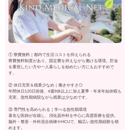
① 寮費無料｜都内で生活コストを抑えられる
寮費無料制度があり、固定費を抑えながら働ける環境。貯金
を重視したい方や一人暮らしを始めたい方にもおすすめで
す。
② 休日充実＆残業少なめ｜働きやすさ◎
年間休日120日前後、4週9休以上に加え夏季・年末年始休暇も
充実。急性期病院ながら残業は少なめです。
③ 専門性を高められる｜学べる急性期環境
著名な医師が在籍し、消化器外科を中心に高度医療を提供。
脳外・整形・外科混合病棟やHCUで、幅広い急性期経験を積
めます。