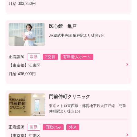
月給 303,250円
医心館 亀戸
JR総武中央線 亀戸駅より徒歩3分
正看護師
常勤
2交替
有料老人ホーム
【東京都】江東区
月給 436,000円
門前仲町クリニック
東京メトロ東西線・都営地下鉄大江戸線 門前
仲町駅より徒歩1分
正看護師
常勤
日勤のみ
外来
【東京都】江東区