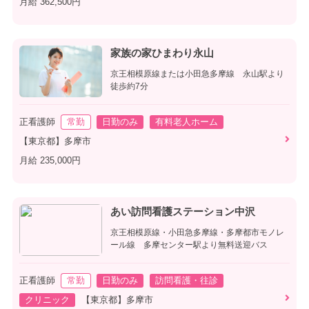
月給 362,500円
家族の家ひまわり永山
京王相模原線または小田急多摩線 永山駅より
徒歩約7分
正看護師
常勤
日勤のみ
有料老人ホーム
【東京都】多摩市
月給 235,000円
あい訪問看護ステーション中沢
京王相模原線・小田急多摩線・多摩都市モノレ
ール線 多摩センター駅より無料送迎バス
正看護師
常勤
日勤のみ
訪問看護・往診
クリニック
【東京都】多摩市