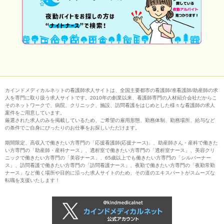
カインドメディカルネットの看護師求人サイトは、全国主要都市の看護師/准看護師/助産師の求
人を専門に取り扱う求人サイトです。2010年の創業以来、看護師専門の人材紹介会社だからこ
そのネットワークで、病院、クリニック、施設、訪問看護をはじめとした様々な看護師の求人
案件をご用意しています。
厳選された求人のみを掲載しているため、ご希望の雇用形態、勤務体制、勤務場所、給与など
の条件でご自身にぴったりのお仕事をお探しいただけます。
期間限定、高収入で働きたい方専門の「応援看護師(応援ナース)」、助産師さん・産科で働きた
い方専門の「助産師・産科ナース」、透析室で働きたい方専門の「透析室ナース」、美容クリ
ニックで働きたい方専門の「美容ナース」、65歳以上でも働きたい方専門の「シルバーナー
ス」、訪問看護で働きたい方専門の「訪問看護ナース」、夜勤で働きたい方専門の「夜勤常勤
ナース」など働く場所や目的に沿った求人サイトのため、その道のエキスパートがスムーズな
転職を支援いたします！