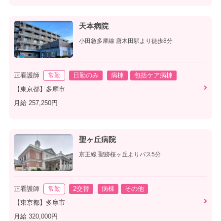
天本病院
小田急多摩線 唐木田駅より徒歩8分
正看護師
常勤
日勤のみ
病棟
包括ケア病棟
【東京都】多摩市
月給 257,250円
聖ヶ丘病院
京王線 聖跡桜ヶ丘よりバス5分
正看護師
常勤
2交替
病棟
その他
【東京都】多摩市
月給 320,000円