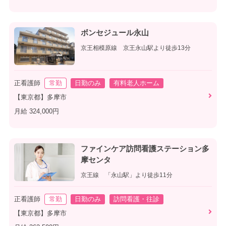
ボンセジュール永山
京王相模原線 京王永山駅より徒歩13分
正看護師
常勤
日勤のみ
有料老人ホーム
【東京都】多摩市
月給 324,000円
ファインケア訪問看護ステーション多
摩センタ
京王線 「永山駅」より徒歩11分
正看護師
常勤
日勤のみ
訪問看護・往診
【東京都】多摩市