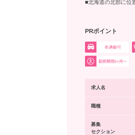
■北海道の北部に位
PRポイント
求人名
職種
募集
セクション