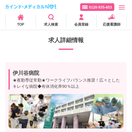
0120-935-603
TOP
求人検索
会員登録
応援看護師
求人詳細情報
伊川谷病院
★夜勤専従常勤★ワークライフバランス推奨！広々とした
キレイな病院◆有休消化率90％以上