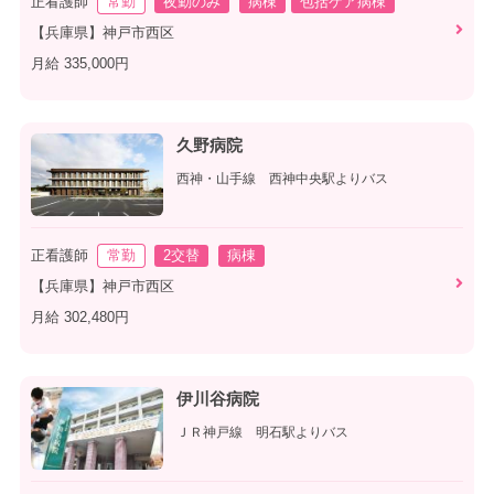
正看護師
常勤
夜勤のみ
病棟
包括ケア病棟
【兵庫県】神戸市西区
月給 335,000円
久野病院
西神・山手線 西神中央駅よりバス
正看護師
常勤
2交替
病棟
【兵庫県】神戸市西区
月給 302,480円
伊川谷病院
ＪＲ神戸線 明石駅よりバス