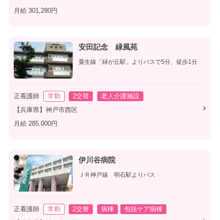
月給 301,280円
安田記念 緑風苑
粟生線「緑が丘駅」よりバスで5分、徒歩1分
正看護師
常勤
2交替
老人介護施設
【兵庫県】神戸市西区
月給 285,000円
伊川谷病院
ＪＲ神戸線 明石駅よりバス
正看護師
常勤
2交替
病棟
包括ケア病棟