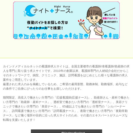
カインドメディカルネットの看護師求人サイトは、全国主要都市の看護師/准看護師/助産師の求
人を専門に取り扱う求人サイトです。2010年の創業以来、看護師専門の人材紹介会社だからこ
そのネットワークで、病院、クリニック、施設、訪問看護をはじめとした様々な看護師の求人
案件をご用意しています。
厳選された求人のみを掲載しているため、ご希望の雇用形態、勤務体制、勤務場所、給与など
の条件でご自身にぴったりのお仕事をお探しいただけます。
期間限定、高収入で働きたい方専門の「応援看護師(応援ナース)」、助産師さん・産科で働きた
い方専門の「助産師・産科ナース」、透析室で働きたい方専門の「透析室ナース」、美容クリ
ニックで働きたい方専門の「美容ナース」、65歳以上でも働きたい方専門の「シルバーナー
ス」、訪問看護で働きたい方専門の「訪問看護ナース」、夜勤で働きたい方専門の「夜勤常勤
ナース」など働く場所や目的に沿った求人サイトのため、その道のエキスパートがスムーズな
転職を支援いたします！