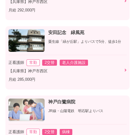
【兵庫県】神戸市西区
月給 292,000円
安田記念 緑風苑
粟生線「緑が丘駅」よりバスで5分、徒歩1分
正看護師
常勤
2交替
老人介護施設
【兵庫県】神戸市西区
月給 285,000円
神戸白鷺病院
JR線・山陽電鉄 明石駅よりバス
正看護師
常勤
2交替
病棟