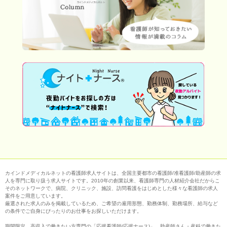
カインドメディカルネットの看護師求人サイトは、全国主要都市の看護師/准看護師/助産師の求
人を専門に取り扱う求人サイトです。2010年の創業以来、看護師専門の人材紹介会社だからこ
そのネットワークで、病院、クリニック、施設、訪問看護をはじめとした様々な看護師の求人
案件をご用意しています。
厳選された求人のみを掲載しているため、ご希望の雇用形態、勤務体制、勤務場所、給与など
の条件でご自身にぴったりのお仕事をお探しいただけます。
期間限定、高収入で働きたい方専門の「応援看護師(応援ナース)」、助産師さん・産科で働きた