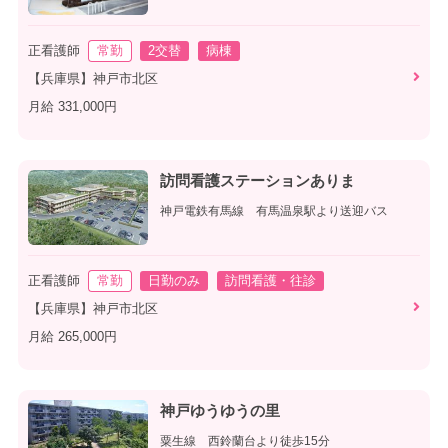
正看護師
常勤
2交替
病棟
【兵庫県】神戸市北区
月給 331,000円
訪問看護ステーションありま
神戸電鉄有馬線 有馬温泉駅より送迎バス
正看護師
常勤
日勤のみ
訪問看護・往診
【兵庫県】神戸市北区
月給 265,000円
神戸ゆうゆうの里
粟生線 西鈴蘭台より徒歩15分