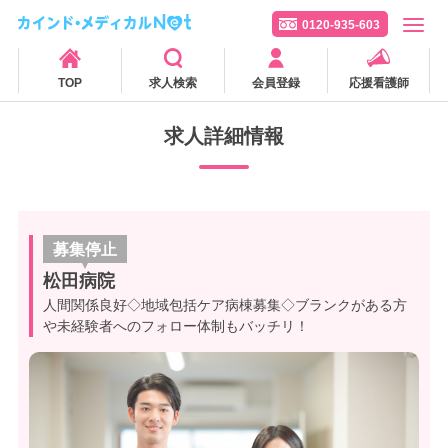
0120-935-603
TOP
求人検索
会員登録
応援看護師
求人詳細情報
募集停止
松田病院
人間関係良好◇地域包括ケア病棟募集◇ブランクがある方
や未経験者へのフォロー体制もバッチリ！