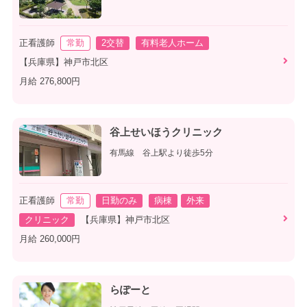
正看護師
常勤
2交替
有料老人ホーム
【兵庫県】神戸市北区
月給 276,800円
谷上せいほうクリニック
有馬線 谷上駅より徒歩5分
正看護師
常勤
日勤のみ
病棟
外来
クリニック
【兵庫県】神戸市北区
月給 260,000円
らぽーと