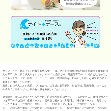
カインドメディカルネットの看護師求人サイトは、全国主要都市の看護師/准看護師/助産師の求
人を専門に取り扱う求人サイトです。2010年の創業以来、看護師専門の人材紹介会社だからこ
そのネットワークで、病院、クリニック、施設、訪問看護をはじめとした様々な看護師の求人
案件をご用意しています。
厳選された求人のみを掲載しているため、ご希望の雇用形態、勤務体制、勤務場所、給与など
の条件でご自身にぴったりのお仕事をお探しいただけます。
期間限定、高収入で働きたい方専門の「応援看護師(応援ナース)」、助産師さん・産科で働きた
い方専門の「助産師・産科ナース」、透析室で働きたい方専門の「透析室ナース」、美容クリ
ニックで働きたい方専門の「美容ナース」、65歳以上でも働きたい方専門の「シルバーナー
ス」、訪問看護で働きたい方専門の「訪問看護ナース」、夜勤で働きたい方専門の「夜勤常勤