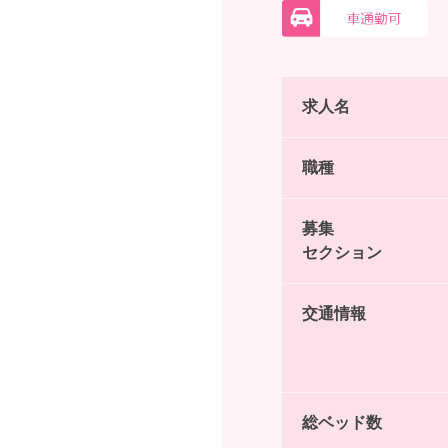
求人名
職種
募集
セクション
交通情報
総ベッド数