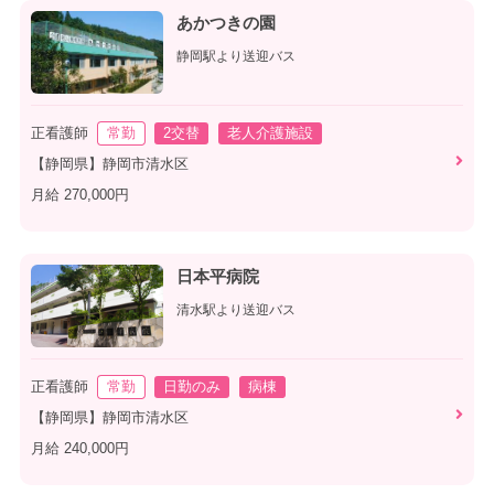
あかつきの園
静岡駅より送迎バス
正看護師
常勤
2交替
老人介護施設
【静岡県】静岡市清水区
月給 270,000円
日本平病院
清水駅より送迎バス
正看護師
常勤
日勤のみ
病棟
【静岡県】静岡市清水区
月給 240,000円