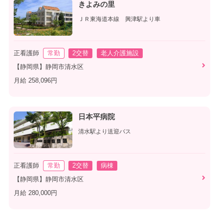
きよみの里
ＪＲ東海道本線 興津駅より車
正看護師
常勤
2交替
老人介護施設
【静岡県】静岡市清水区
月給 258,096円
日本平病院
清水駅より送迎バス
正看護師
常勤
2交替
病棟
【静岡県】静岡市清水区
月給 280,000円