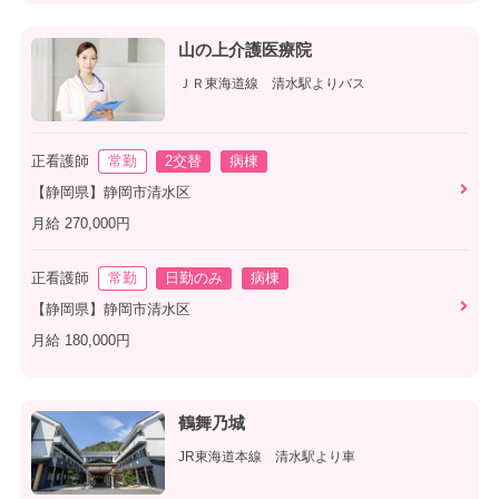
山の上介護医療院
ＪＲ東海道線 清水駅よりバス
正看護師
常勤
2交替
病棟
【静岡県】静岡市清水区
月給 270,000円
正看護師
常勤
日勤のみ
病棟
【静岡県】静岡市清水区
月給 180,000円
鶴舞乃城
JR東海道本線 清水駅より車