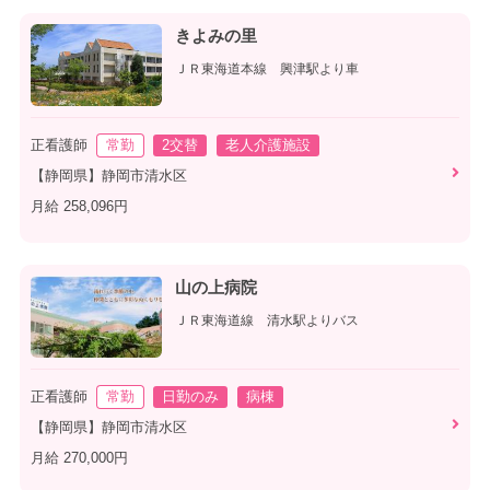
きよみの里
ＪＲ東海道本線 興津駅より車
正看護師
常勤
2交替
老人介護施設
【静岡県】静岡市清水区
月給 258,096円
山の上病院
ＪＲ東海道線 清水駅よりバス
正看護師
常勤
日勤のみ
病棟
【静岡県】静岡市清水区
月給 270,000円