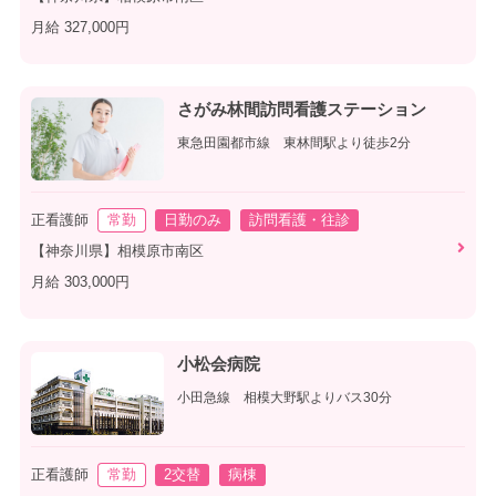
月給 327,000円
さがみ林間訪問看護ステーション
東急田園都市線 東林間駅より徒歩2分
正看護師
常勤
日勤のみ
訪問看護・往診
【神奈川県】相模原市南区
月給 303,000円
小松会病院
小田急線 相模大野駅よりバス30分
正看護師
常勤
2交替
病棟