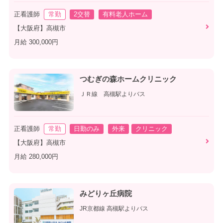
正看護師
常勤
2交替
有料老人ホーム
【大阪府】高槻市
月給 300,000円
つむぎの森ホームクリニック
ＪＲ線 高槻駅よりバス
正看護師
常勤
日勤のみ
外来
クリニック
【大阪府】高槻市
月給 280,000円
みどりヶ丘病院
JR京都線 高槻駅よりバス