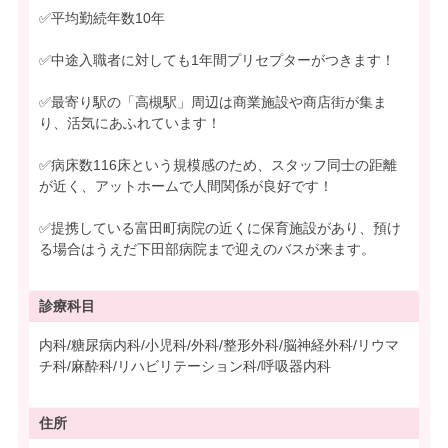
✅平均勤続年数10年
✅中途入職者に対しても1年間プリセプターがつきます！
✅最寄り駅の「高槻駅」周辺は商業施設や商店街が集ま
り、活気にあふれています！
✅病床数116床という規模感のため、スタッフ同士の距離
が近く、アットホームで人間関係が良好です！
✅提携している富田町病院の近くに保育施設があり、預け
る場合はうえだ下田部病院まで迎えのバスが来ます。
診療科目
内科/糖尿病内科/小児科/外科/整形外科/脳神経外科/リウマ
チ科/麻酔科/リハビリテーション科/呼吸器内科
住所