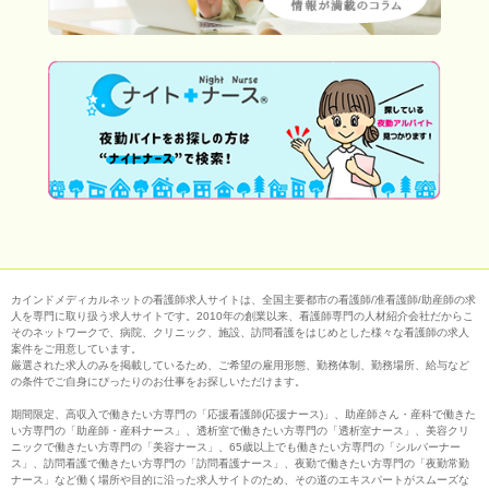
カインドメディカルネットの看護師求人サイトは、全国主要都市の看護師/准看護師/助産師の求
人を専門に取り扱う求人サイトです。2010年の創業以来、看護師専門の人材紹介会社だからこ
そのネットワークで、病院、クリニック、施設、訪問看護をはじめとした様々な看護師の求人
案件をご用意しています。
厳選された求人のみを掲載しているため、ご希望の雇用形態、勤務体制、勤務場所、給与など
の条件でご自身にぴったりのお仕事をお探しいただけます。
期間限定、高収入で働きたい方専門の「応援看護師(応援ナース)」、助産師さん・産科で働きた
い方専門の「助産師・産科ナース」、透析室で働きたい方専門の「透析室ナース」、美容クリ
ニックで働きたい方専門の「美容ナース」、65歳以上でも働きたい方専門の「シルバーナー
ス」、訪問看護で働きたい方専門の「訪問看護ナース」、夜勤で働きたい方専門の「夜勤常勤
ナース」など働く場所や目的に沿った求人サイトのため、その道のエキスパートがスムーズな