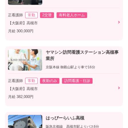
正看護師
常勤
2交替
有料老人ホーム
【大阪府】高槻市
月給 300,000円
ヤマシン訪問看護ステーション高槻事
業所
京阪本線 御殿山駅より車で16分
正看護師
常勤
夜勤のみ
訪問看護・往診
【大阪府】高槻市
月給 382,000円
はっぴーらいふ高槻
阪急京都線 高槻市駅よりバス6分