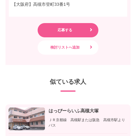
【大阪府】高槻市登町33番1号
似ている求人
はっぴーらいふ高槻大塚
ＪＲ京都線 高槻駅または阪急 高槻市駅より
バス