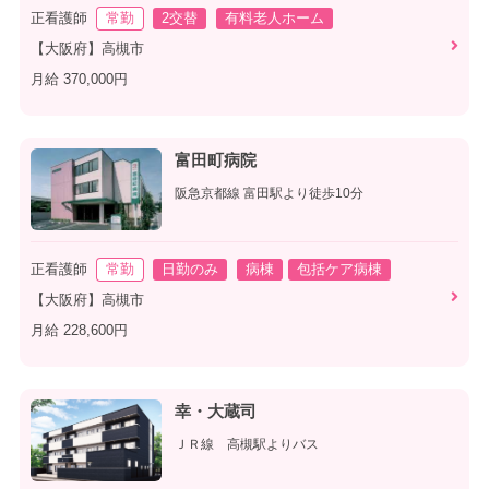
正看護師
常勤
2交替
有料老人ホーム
【大阪府】高槻市
月給 370,000円
富田町病院
阪急京都線 富田駅より徒歩10分
正看護師
常勤
日勤のみ
病棟
包括ケア病棟
【大阪府】高槻市
月給 228,600円
幸・大蔵司
ＪＲ線 高槻駅よりバス