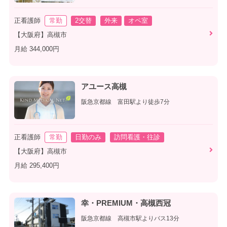
正看護師
常勤
2交替
外来
オペ室
【大阪府】高槻市
月給 344,000円
アユース高槻
阪急京都線 富田駅より徒歩7分
正看護師
常勤
日勤のみ
訪問看護・往診
【大阪府】高槻市
月給 295,400円
幸・PREMIUM・高槻西冠
阪急京都線 高槻市駅よりバス13分