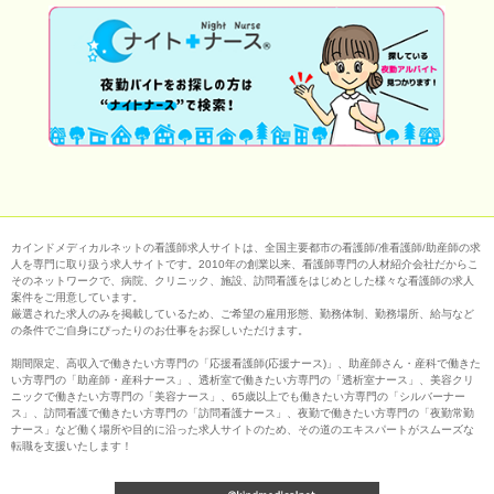
カインドメディカルネットの看護師求人サイトは、全国主要都市の看護師/准看護師/助産師の求
人を専門に取り扱う求人サイトです。2010年の創業以来、看護師専門の人材紹介会社だからこ
そのネットワークで、病院、クリニック、施設、訪問看護をはじめとした様々な看護師の求人
案件をご用意しています。
厳選された求人のみを掲載しているため、ご希望の雇用形態、勤務体制、勤務場所、給与など
の条件でご自身にぴったりのお仕事をお探しいただけます。
期間限定、高収入で働きたい方専門の「応援看護師(応援ナース)」、助産師さん・産科で働きた
い方専門の「助産師・産科ナース」、透析室で働きたい方専門の「透析室ナース」、美容クリ
ニックで働きたい方専門の「美容ナース」、65歳以上でも働きたい方専門の「シルバーナー
ス」、訪問看護で働きたい方専門の「訪問看護ナース」、夜勤で働きたい方専門の「夜勤常勤
ナース」など働く場所や目的に沿った求人サイトのため、その道のエキスパートがスムーズな
転職を支援いたします！