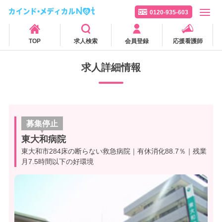
0120-935-603
TOP
求人検索
会員登録
応援看護師
求人詳細情報
募集停止
東大和病院
東大和市284床の断らない救急病院｜有休消化88.7％｜残業
月7.5時間以下の好環境