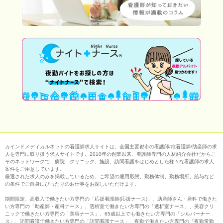
カインドメディカルネットの看護師求人サイトは、全国主要都市の看護師/准看護師/助産師の求
人を専門に取り扱う求人サイトです。2010年の創業以来、看護師専門の人材紹介会社だからこ
そのネットワークで、病院、クリニック、施設、訪問看護をはじめとした様々な看護師の求人
案件をご用意しています。
厳選された求人のみを掲載しているため、ご希望の雇用形態、勤務体制、勤務場所、給与など
の条件でご自身にぴったりのお仕事をお探しいただけます。
期間限定、高収入で働きたい方専門の「応援看護師(応援ナース)」、助産師さん・産科で働きた
い方専門の「助産師・産科ナース」、透析室で働きたい方専門の「透析室ナース」、美容クリ
ニックで働きたい方専門の「美容ナース」、65歳以上でも働きたい方専門の「シルバーナー
ス」、訪問看護で働きたい方専門の「訪問看護ナース」、夜勤で働きたい方専門の「夜勤常勤