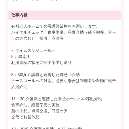
仕事内容
有料老人ホームでの看護師業務をお願いします。
バイタルチェック、食事準備、昼食介助（経管栄養、胃ろ
うの方含む）、採血、点滴等
＜タイムスケジュール＞
8：30 朝礼
利用者様の状況に関する申し送り
8：50頃 介護職と連携した排せつ介助
ナースコールへの対応、必要な場合は管理者や医師に報告
入浴介助
11：30 介護職と連携した食堂ホールへの移動介助
食事介助、経管栄養の実施
薬の手配、点滴交換、口腔ケア
交代でお昼休憩
13：30頃 介護職と連携した排せつ介助