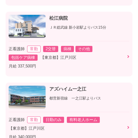
松江病院
ＪＲ総武線 新小岩駅よりバス15分
正看護師
常勤
2交替
病棟
その他
包括ケア病棟
【東京都】江戸川区
月給 337,500円
アズハイム一之江
都営新宿線 一之江駅よりバス
正看護師
常勤
日勤のみ
有料老人ホーム
【東京都】江戸川区
月給 340,000円