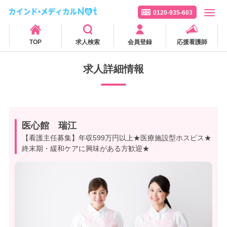
0120-935-603
TOP
求人検索
会員登録
応援看護師
求人詳細情報
医心館 瑞江
【看護主任募集】年収599万円以上★医療施設型ホスピス★
終末期・緩和ケアに興味がある方歓迎★