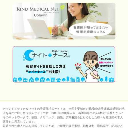
カインドメディカルネットの看護師求人サイトは、全国主要都市の看護師/准看護師/助産師の求
人を専門に取り扱う求人サイトです。2010年の創業以来、看護師専門の人材紹介会社だからこ
そのネットワークで、病院、クリニック、施設、訪問看護をはじめとした様々な看護師の求人
案件をご用意しています。
厳選された求人のみを掲載しているため、ご希望の雇用形態、勤務体制、勤務場所、給与など