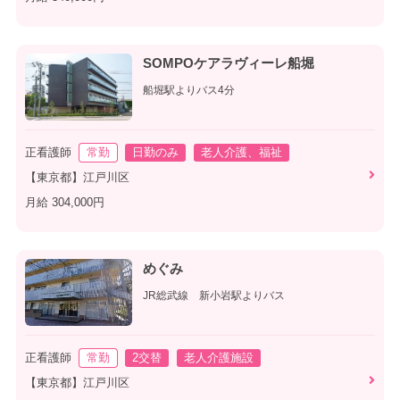
SOMPOケアラヴィーレ船堀
船堀駅よりバス4分
正看護師
常勤
日勤のみ
老人介護、福祉
【東京都】江戸川区
月給 304,000円
めぐみ
JR総武線 新小岩駅よりバス
正看護師
常勤
2交替
老人介護施設
【東京都】江戸川区