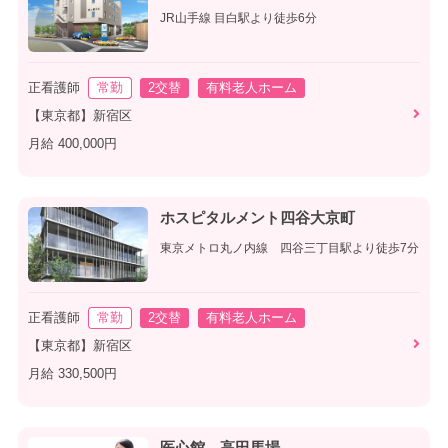
JR山手線 目白駅より徒歩6分
正看護師
常勤
2交替
有料老人ホーム
【東京都】新宿区
月給 400,000円
ホスピタルメント四谷大京町
東京メトロ丸ノ内線 四谷三丁目駅より徒歩7分
正看護師
常勤
2交替
有料老人ホーム
【東京都】新宿区
月給 330,500円
医心館 高田馬場