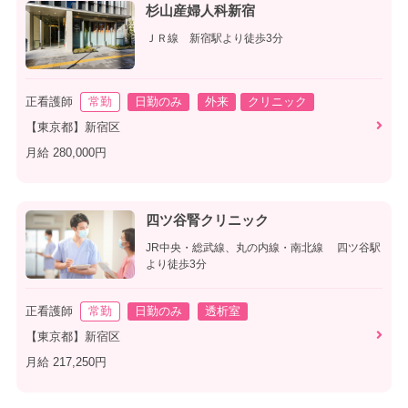
杉山産婦人科新宿
ＪＲ線 新宿駅より徒歩3分
正看護師
常勤
日勤のみ
外来
クリニック
【東京都】新宿区
月給 280,000円
四ツ谷腎クリニック
JR中央・総武線、丸の内線・南北線 四ツ谷駅
より徒歩3分
正看護師
常勤
日勤のみ
透析室
【東京都】新宿区
月給 217,250円