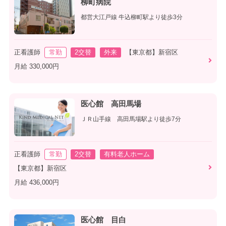
柳町病院
都営大江戸線 牛込柳町駅より徒歩3分
正看護師
常勤
2交替
外来
【東京都】新宿区
月給 330,000円
医心館 高田馬場
ＪＲ山手線 高田馬場駅より徒歩7分
正看護師
常勤
2交替
有料老人ホーム
【東京都】新宿区
月給 436,000円
医心館 目白