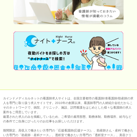
カインドメディカルネットの看護師求人サイトは、全国主要都市の看護師/准看護師/助産師の求
人を専門に取り扱う求人サイトです。2010年の創業以来、看護師専門の人材紹介会社だからこ
そのネットワークで、病院、クリニック、施設、訪問看護をはじめとした様々な看護師の求人
案件をご用意しています。
厳選された求人のみを掲載しているため、ご希望の雇用形態、勤務体制、勤務場所、給与など
の条件でご自身にぴったりのお仕事をお探しいただけます。
期間限定、高収入で働きたい方専門の「応援看護師(応援ナース)」、助産師さん・産科で働きた
い方専門の「助産師・産科ナース」、透析室で働きたい方専門の「透析室ナース」、美容クリ