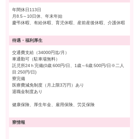
年間休日113日
月8.5～10日休、年末年始
慶弔休暇、有給休暇、育児休暇、産前産後休暇、介護休暇
待遇・
福利厚生
交通費支給（34000円迄/月）
車通勤可（駐車場無料）
託児所24ｈ完備(0歳:600円/日、1歳～6歳:500円/日※二人
目:250円/日)
寮完備
医療費減免制度（月上限3万円）あり
退職金制度あり
健康保険、厚生年金、雇用保険、労災保険
寮情報