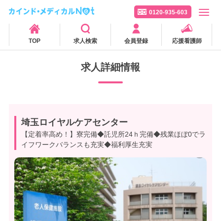
0120-935-603
TOP
求人検索
会員登録
応援看護師
求人詳細情報
埼玉ロイヤルケアセンター
【定着率高め！】寮完備◆託児所24ｈ完備◆残業ほぼ0でラ
イフワークバランスも充実◆福利厚生充実