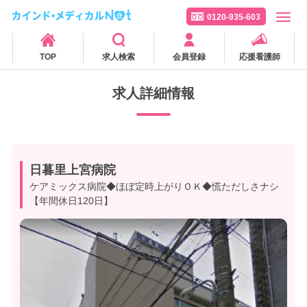
0120-935-603
TOP
求人検索
会員登録
応援看護師
求人詳細情報
日暮里上宮病院
ケアミックス病院◆ほぼ定時上がりＯＫ◆慌ただしさナシ
【年間休日120日】