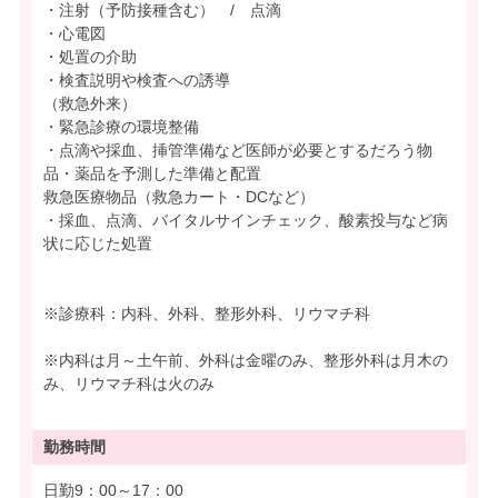
・注射（予防接種含む） / 点滴
・心電図
・処置の介助
・検査説明や検査への誘導
（救急外来）
・緊急診療の環境整備
・点滴や採血、挿管準備など医師が必要とするだろう物
品・薬品を予測した準備と配置
救急医療物品（救急カート・DCなど）
・採血、点滴、バイタルサインチェック、酸素投与など病
状に応じた処置
※診療科：内科、外科、整形外科、リウマチ科
※内科は月～土午前、外科は金曜のみ、整形外科は月木の
み、リウマチ科は火のみ
勤務時間
日勤9：00～17：00