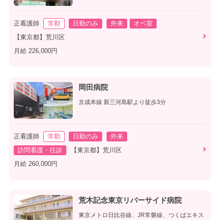
正看護師
常勤
日勤のみ
外来
オペ室
【東京都】荒川区
月給 226,000円
岡田病院
京成本線 新三河島駅より徒歩3分
正看護師
常勤
日勤のみ
外来
訪問看護・往診
【東京都】荒川区
月給 260,000円
荒木記念東京リバーサイド病院
東京メトロ日比谷線、JR常磐線、つくばエキス