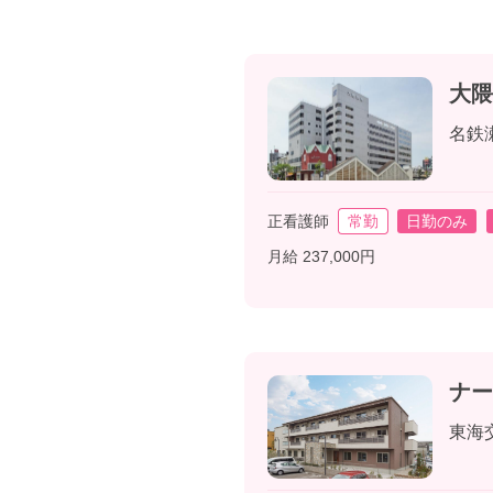
大隈
名鉄
正看護師
常勤
日勤のみ
月給 237,000円
ナー
東海