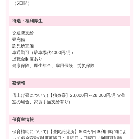
（5日間）
待遇・
福利厚生
交通費支給
寮完備
託児所完備
車通勤可（駐車場代4000円/月）
退職金制度あり
健康保険、厚生年金、雇用保険、労災保険
寮情報
借上げ寮について(【独身寮】23,000円～28,000円/月※満
室の場合、家賃手当支給有り)
保育室情報
保育補助について(【昼間託児所】600円/日※利用時間によ
って料金変動(利用可能日：月曜日～日曜日／利用可能時