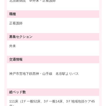
北須磨病院 ＠外来・正看護師
職種
正看護師
募集
セクション
外来
交通情報
神戸市営地下鉄西神・山手線 名谷駅よりバス
総ベッド数
111床（2Ｆ一般52床、3Ｆ一般14床、3Ｆ地域包括ケア45