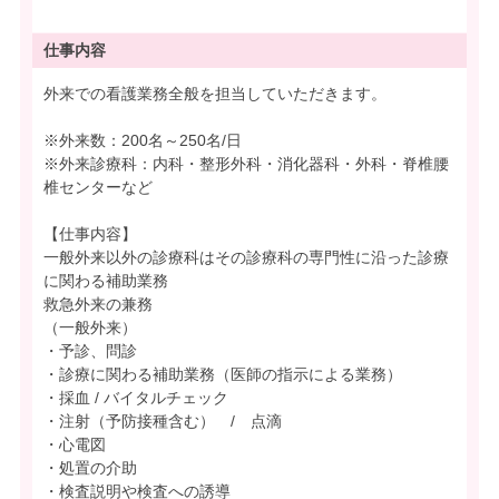
仕事内容
外来での看護業務全般を担当していただきます。
※外来数：200名～250名/日
※外来診療科：内科・整形外科・消化器科・外科・脊椎腰
椎センターなど
【仕事内容】
一般外来以外の診療科はその診療科の専門性に沿った診療
に関わる補助業務
救急外来の兼務
（一般外来）
・予診、問診
・診療に関わる補助業務（医師の指示による業務）
・採血 / バイタルチェック
・注射（予防接種含む） / 点滴
・心電図
・処置の介助
・検査説明や検査への誘導