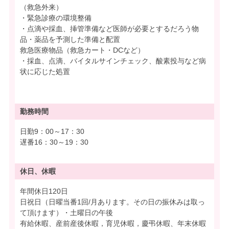
（救急外来）
・緊急診療の環境整備
・点滴や採血、挿管準備など医師が必要とするだろう物
品・薬品を予測した準備と配置
救急医療物品（救急カート・DCなど）
・採血、点滴、バイタルサインチェック、酸素投与など病
状に応じた処置
勤務時間
日勤9：00～17：30
遅番16：30～19：30
休日、休暇
年間休日120日
日祝日（日曜当番1回/月あります。その日の振休みは取っ
て頂けます）・土曜日の午後
有給休暇、産前産後休暇，育児休暇，慶弔休暇、年末休暇