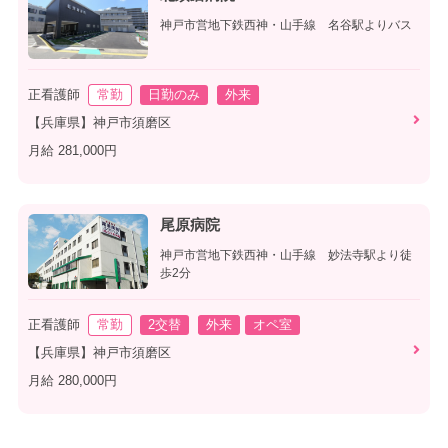
神戸市営地下鉄西神・山手線 名谷駅よりバス
正看護師
常勤
日勤のみ
外来
【兵庫県】神戸市須磨区
月給 281,000円
尾原病院
神戸市営地下鉄西神・山手線 妙法寺駅より徒
歩2分
正看護師
常勤
2交替
外来
オペ室
【兵庫県】神戸市須磨区
月給 280,000円