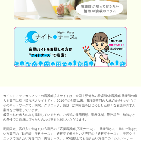
カインドメディカルネットの看護師求人サイトは、全国主要都市の看護師/准看護師/助産師の求
人を専門に取り扱う求人サイトです。2010年の創業以来、看護師専門の人材紹介会社だからこ
そのネットワークで、病院、クリニック、施設、訪問看護をはじめとした様々な看護師の求人
案件をご用意しています。
厳選された求人のみを掲載しているため、ご希望の雇用形態、勤務体制、勤務場所、給与など
の条件でご自身にぴったりのお仕事をお探しいただけます。
期間限定、高収入で働きたい方専門の「応援看護師(応援ナース)」、助産師さん・産科で働きた
い方専門の「助産師・産科ナース」、透析室で働きたい方専門の「透析室ナース」、美容クリ
ニックで働きたい方専門の「美容ナース」、65歳以上でも働きたい方専門の「シルバーナー