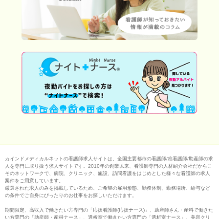
カインドメディカルネットの看護師求人サイトは、全国主要都市の看護師/准看護師/助産師の求
人を専門に取り扱う求人サイトです。2010年の創業以来、看護師専門の人材紹介会社だからこ
そのネットワークで、病院、クリニック、施設、訪問看護をはじめとした様々な看護師の求人
案件をご用意しています。
厳選された求人のみを掲載しているため、ご希望の雇用形態、勤務体制、勤務場所、給与など
の条件でご自身にぴったりのお仕事をお探しいただけます。
期間限定、高収入で働きたい方専門の「応援看護師(応援ナース)」、助産師さん・産科で働きた
い方専門の「助産師・産科ナース」、透析室で働きたい方専門の「透析室ナース」、美容クリ