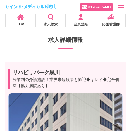
0120-935-603
TOP
求人検索
会員登録
応援看護師
求人詳細情報
リハビリパーク黒川
分業制の介護施設！業界未経験者も歓迎◆キレイ◆完全個
室【協力病院あり】