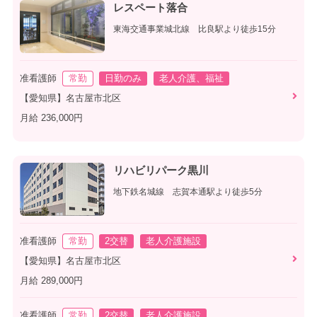
レスペート落合
東海交通事業城北線 比良駅より徒歩15分
准看護師
常勤
日勤のみ
老人介護、福祉
【愛知県】名古屋市北区
月給 236,000円
リハビリパーク黒川
地下鉄名城線 志賀本通駅より徒歩5分
准看護師
常勤
2交替
老人介護施設
【愛知県】名古屋市北区
月給 289,000円
准看護師
常勤
2交替
老人介護施設