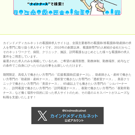
カインドメディカルネットの看護師求人サイトは、全国主要都市の看護師/准看護師/助産師の求
人を専門に取り扱う求人サイトです。2010年の創業以来、看護師専門の人材紹介会社だからこ
そのネットワークで、病院、クリニック、施設、訪問看護をはじめとした様々な看護師の求人
案件をご用意しています。
厳選された求人のみを掲載しているため、ご希望の雇用形態、勤務体制、勤務場所、給与など
の条件でご自身にぴったりのお仕事をお探しいただけます。
期間限定、高収入で働きたい方専門の「応援看護師(応援ナース)」、助産師さん・産科で働きた
い方専門の「助産師・産科ナース」、透析室で働きたい方専門の「透析室ナース」、美容クリ
ニックで働きたい方専門の「美容ナース」、65歳以上でも働きたい方専門の「シルバーナー
ス」、訪問看護で働きたい方専門の「訪問看護ナース」、夜勤で働きたい方専門の「夜勤常勤
ナース」など働く場所や目的に沿った求人サイトのため、その道のエキスパートがスムーズな
転職を支援いたします！