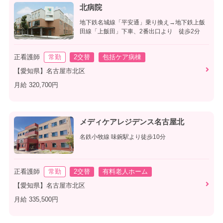
北病院
地下鉄名城線「平安通」乗り換え→地下鉄上飯
田線「上飯田」下車、2番出口より 徒歩2分
正看護師
常勤
2交替
包括ケア病棟
【愛知県】名古屋市北区
月給 320,700円
メディケアレジデンス名古屋北
名鉄小牧線 味鋺駅より徒歩10分
正看護師
常勤
2交替
有料老人ホーム
【愛知県】名古屋市北区
月給 335,500円