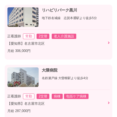
リハビリパーク黒川
地下鉄名城線 志賀本通駅より徒歩5分
正看護師
常勤
2交替
老人介護施設
【愛知県】名古屋市北区
月給 306,000円
大隈病院
名鉄瀬戸線 大曽根駅より徒歩4分
正看護師
常勤
2交替
病棟
包括ケア病棟
【愛知県】名古屋市北区
月給 287,000円