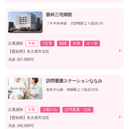
眼科三宅病院
ＪＲ中央本線 大曽根駅より徒歩1分
正看護師
常勤
2交替
病棟
外来
オペ室
【愛知県】名古屋市北区
月給 267,000円
訪問看護ステーションななみ
名鉄犬山線 味鋺駅より徒歩12分
正看護師
常勤
日勤のみ
訪問看護・往診
【愛知県】名古屋市北区
月給 240,000円