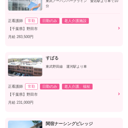
東武アーバンパークライン 愛宕駅より車で10
分
正看護師
常勤
日勤のみ
老人介護施設
【千葉県】野田市
月給 283,500円
すばる
東武野田線 運河駅より車
正看護師
常勤
日勤のみ
老人介護、福祉
【千葉県】野田市
月給 231,000円
関宿ナーシングビレッジ