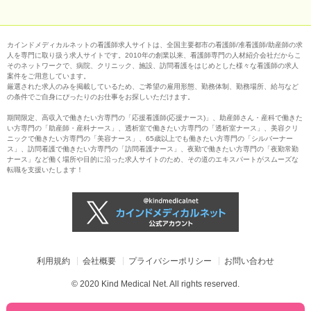
カインドメディカルネットの看護師求人サイトは、全国主要都市の看護師/准看護師/助産師の求
人を専門に取り扱う求人サイトです。2010年の創業以来、看護師専門の人材紹介会社だからこ
そのネットワークで、病院、クリニック、施設、訪問看護をはじめとした様々な看護師の求人
案件をご用意しています。
厳選された求人のみを掲載しているため、ご希望の雇用形態、勤務体制、勤務場所、給与など
の条件でご自身にぴったりのお仕事をお探しいただけます。
期間限定、高収入で働きたい方専門の「応援看護師(応援ナース)」、助産師さん・産科で働きた
い方専門の「助産師・産科ナース」、透析室で働きたい方専門の「透析室ナース」、美容クリ
ニックで働きたい方専門の「美容ナース」、65歳以上でも働きたい方専門の「シルバーナー
ス」、訪問看護で働きたい方専門の「訪問看護ナース」、夜勤で働きたい方専門の「夜勤常勤
ナース」など働く場所や目的に沿った求人サイトのため、その道のエキスパートがスムーズな
転職を支援いたします！
利用規約
会社概要
プライバシーポリシー
お問い合わせ
© 2020 Kind Medical Net. All rights reserved.