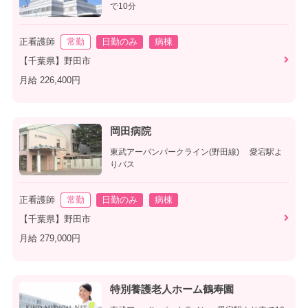
で10分
正看護師
常勤
日勤のみ
病棟
【千葉県】野田市
月給 226,400円
岡田病院
東武アーバンパークライン(野田線) 愛宕駅よ
りバス
正看護師
常勤
日勤のみ
病棟
【千葉県】野田市
月給 279,000円
特別養護老人ホーム鶴寿園