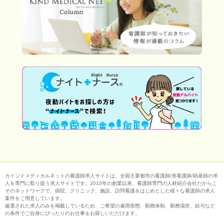
カインドメディカルネットの看護師求人サイトは、全国主要都市の看護師/准看護師/助産師の求
人を専門に取り扱う求人サイトです。2010年の創業以来、看護師専門の人材紹介会社だからこ
そのネットワークで、病院、クリニック、施設、訪問看護をはじめとした様々な看護師の求人
案件をご用意しています。
厳選された求人のみを掲載しているため、ご希望の雇用形態、勤務体制、勤務場所、給与など
の条件でご自身にぴったりのお仕事をお探しいただけます。