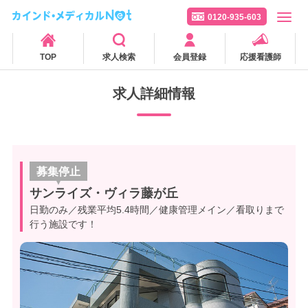
0120-935-603
TOP
求人検索
会員登録
応援看護師
求人詳細情報
募集停止
サンライズ・ヴィラ藤が丘
日勤のみ／残業平均5.4時間／健康管理メイン／看取りまで
行う施設です！