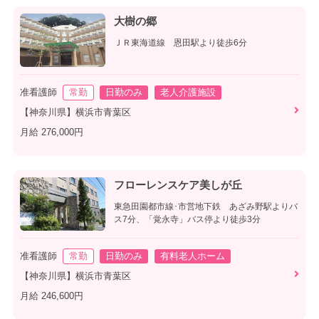
大樹の郷
ＪＲ東海道線 恩田駅より徒歩6分
准看護師
常勤
日勤のみ
老人介護施設
【神奈川県】横浜市青葉区
月給 276,000円
フローレンスケア美しが丘
東急田園都市線･市営地下鉄 あざみ野駅よりバ
ス7分、「覚永寺」バス停より徒歩3分
准看護師
常勤
日勤のみ
有料老人ホーム
【神奈川県】横浜市青葉区
月給 246,600円