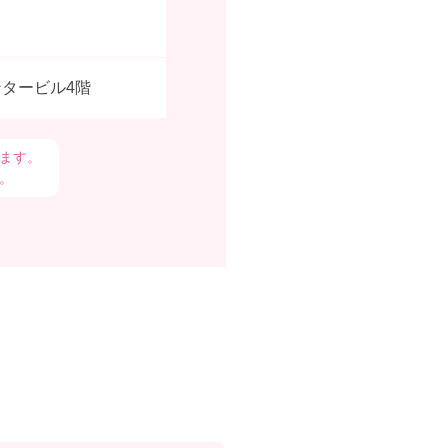
ンタービル4階
ます。
。