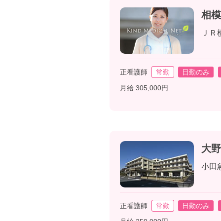
相模
ＪＲ
正看護師
常勤
日勤のみ
月給 305,000円
大野
小田
正看護師
常勤
日勤のみ