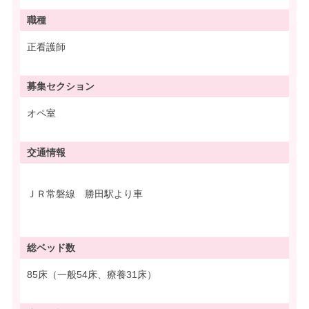
職種
正看護師
募集
セクション
オペ室
交通情報
ＪＲ常磐線 勝田駅より車
総ベッド数
85床（一般54床、療養31床）