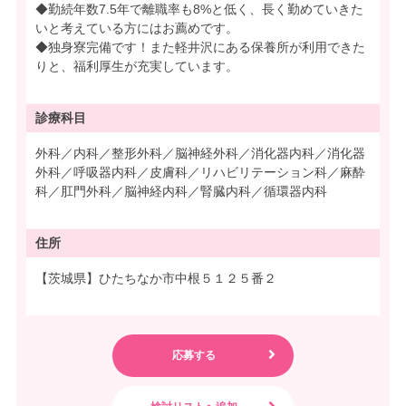
◆勤続年数7.5年で離職率も8%と低く、長く勤めていきた
いと考えている方にはお薦めです。
◆独身寮完備です！また軽井沢にある保養所が利用できた
りと、福利厚生が充実しています。
診療科目
外科／内科／整形外科／脳神経外科／消化器内科／消化器
外科／呼吸器内科／皮膚科／リハビリテーション科／麻酔
科／肛門外科／脳神経内科／腎臓内科／循環器内科
住所
【茨城県】ひたちなか市中根５１２５番２