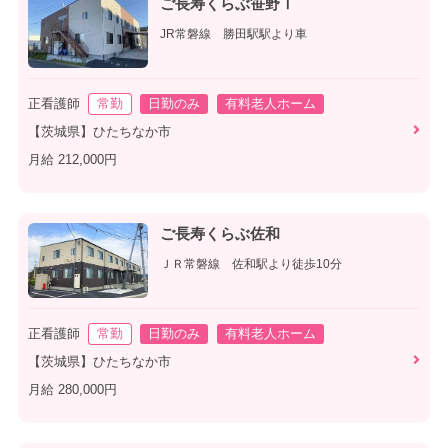
ご長寿くらぶ笹野Ⅰ
JR常磐線 勝田駅駅より車
正看護師
常勤
日勤のみ
有料老人ホーム
【茨城県】ひたちなか市
月給 212,000円
ご長寿くらぶ佐和
ＪＲ常磐線 佐和駅より徒歩10分
正看護師
常勤
日勤のみ
有料老人ホーム
【茨城県】ひたちなか市
月給 280,000円