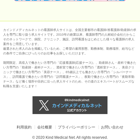
カインドメディカルネットの看護師求人サイトは、全国主要都市の看護師/准看護師/助産師の求
人を専門に取り扱う求人サイトです。2010年の創業以来、看護師専門の人材紹介会社だからこ
そのネットワークで、病院、クリニック、施設、訪問看護をはじめとした様々な看護師の求人
案件をご用意しています。
厳選された求人のみを掲載しているため、ご希望の雇用形態、勤務体制、勤務場所、給与など
の条件でご自身にぴったりのお仕事をお探しいただけます。
期間限定、高収入で働きたい方専門の「応援看護師(応援ナース)」、助産師さん・産科で働きた
い方専門の「助産師・産科ナース」、透析室で働きたい方専門の「透析室ナース」、美容クリ
ニックで働きたい方専門の「美容ナース」、65歳以上でも働きたい方専門の「シルバーナー
ス」、訪問看護で働きたい方専門の「訪問看護ナース」、夜勤で働きたい方専門の「夜勤常勤
ナース」など働く場所や目的に沿った求人サイトのため、その道のエキスパートがスムーズな
転職を支援いたします！
利用規約
会社概要
プライバシーポリシー
お問い合わせ
© 2020 Kind Medical Net. All rights reserved.