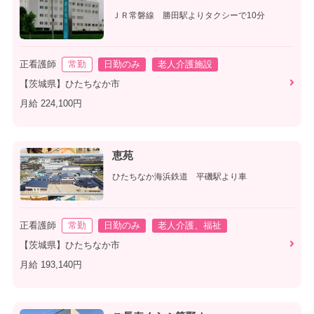
ＪＲ常磐線 勝田駅よりタクシーで10分
正看護師
常勤
日勤のみ
老人介護施設
【茨城県】ひたちなか市
月給 224,100円
恵苑
ひたちなか海浜鉄道 平磯駅より車
正看護師
常勤
日勤のみ
老人介護、福祉
【茨城県】ひたちなか市
月給 193,140円