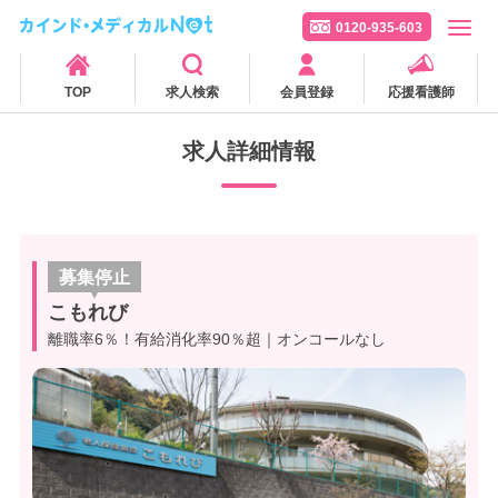
0120-935-603
TOP
求人検索
会員登録
応援看護師
求人詳細情報
募集停止
こもれび
離職率6％！有給消化率90％超｜オンコールなし