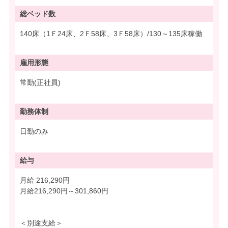
総ベッド数
140床（1Ｆ24床、2Ｆ58床、3Ｆ58床）/130～135床稼働
雇用形態
常勤(正社員)
勤務体制
日勤のみ
給与
月給 216,290円
月給216,290円～301,860円
＜別途支給＞