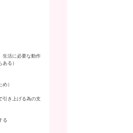
、生活に必要な動作
もある）
ため）
で引き上げる為の支
する