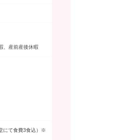
暇、産前産後休暇
食堂にて食費3食込）※