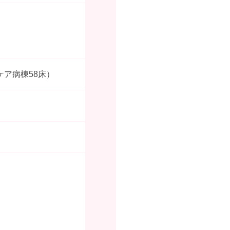
ケア病棟58床）