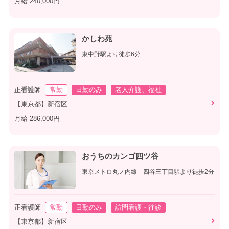
月給 240,000円
かしわ苑
東中野駅より徒歩6分
正看護師
常勤
日勤のみ
老人介護、福祉
【東京都】新宿区
月給 286,000円
おうちのカンゴ四ツ谷
東京メトロ丸ノ内線 四谷三丁目駅より徒歩2分
正看護師
常勤
日勤のみ
訪問看護・往診
【東京都】新宿区