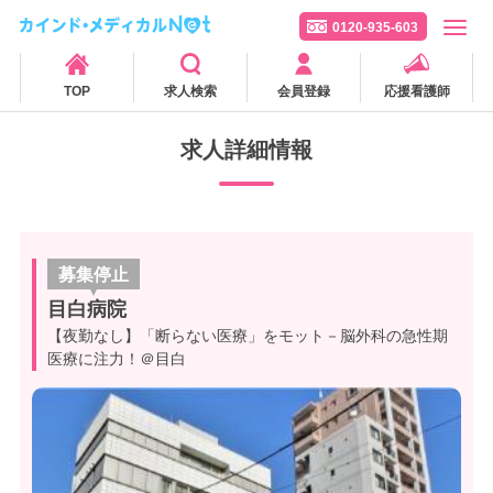
0120-935-603
TOP
求人検索
会員登録
応援看護師
求人詳細情報
募集停止
目白病院
【夜勤なし】「断らない医療」をモット－脳外科の急性期
医療に注力！＠目白