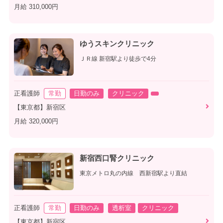
月給 310,000円
ゆうスキンクリニック
ＪＲ線 新宿駅より徒歩で4分
正看護師
常勤
日勤のみ
クリニック
【東京都】新宿区
月給 320,000円
新宿西口腎クリニック
東京メトロ丸の内線 西新宿駅より直結
正看護師
常勤
日勤のみ
透析室
クリニック
【東京都】新宿区