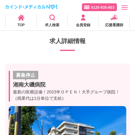
0120-935-603
TOP
求人検索
会員登録
応援看護師
求人詳細情報
募集停止
湘南大磯病院
最新の医療設備！2023年ＯＰＥＮ！大手グループ病院！
｛残業代は1分単位で支給｝