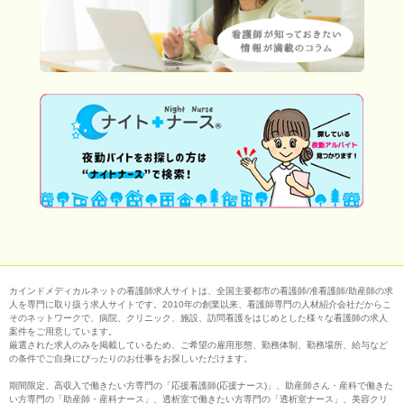
カインドメディカルネットの看護師求人サイトは、全国主要都市の看護師/准看護師/助産師の求
人を専門に取り扱う求人サイトです。2010年の創業以来、看護師専門の人材紹介会社だからこ
そのネットワークで、病院、クリニック、施設、訪問看護をはじめとした様々な看護師の求人
案件をご用意しています。
厳選された求人のみを掲載しているため、ご希望の雇用形態、勤務体制、勤務場所、給与など
の条件でご自身にぴったりのお仕事をお探しいただけます。
期間限定、高収入で働きたい方専門の「応援看護師(応援ナース)」、助産師さん・産科で働きた
い方専門の「助産師・産科ナース」、透析室で働きたい方専門の「透析室ナース」、美容クリ