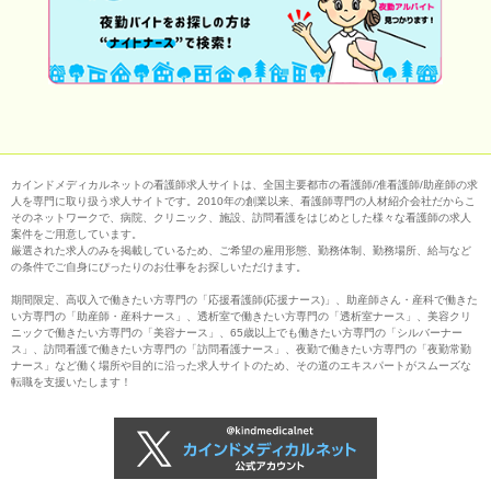
カインドメディカルネットの看護師求人サイトは、全国主要都市の看護師/准看護師/助産師の求
人を専門に取り扱う求人サイトです。2010年の創業以来、看護師専門の人材紹介会社だからこ
そのネットワークで、病院、クリニック、施設、訪問看護をはじめとした様々な看護師の求人
案件をご用意しています。
厳選された求人のみを掲載しているため、ご希望の雇用形態、勤務体制、勤務場所、給与など
の条件でご自身にぴったりのお仕事をお探しいただけます。
期間限定、高収入で働きたい方専門の「応援看護師(応援ナース)」、助産師さん・産科で働きた
い方専門の「助産師・産科ナース」、透析室で働きたい方専門の「透析室ナース」、美容クリ
ニックで働きたい方専門の「美容ナース」、65歳以上でも働きたい方専門の「シルバーナー
ス」、訪問看護で働きたい方専門の「訪問看護ナース」、夜勤で働きたい方専門の「夜勤常勤
ナース」など働く場所や目的に沿った求人サイトのため、その道のエキスパートがスムーズな
転職を支援いたします！