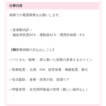
仕事内容
病棟での看護業務をお願いします。
＜患者数内訳＞
・脳血管疾患54％・運動器42％・廃用症候群：6％
【🏥療養病棟の主なおしごと】
✅バイタル・観察： 落ち着いた状態の患者さまがメイン
✅医療処置： 点滴、IVH、経管栄養、褥瘡処置、吸引
✅生活援助： 食事・排泄介助、清潔ケア
✅呼吸管理： 在宅用呼吸器の管理（難しい操作なし）