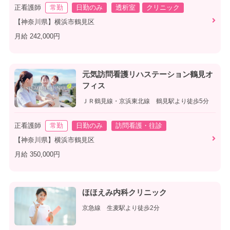
正看護師
常勤
日勤のみ
透析室
クリニック
【神奈川県】横浜市鶴見区
月給 242,000円
元気訪問看護リハステーション鶴見オ
フィス
ＪＲ鶴見線・京浜東北線 鶴見駅より徒歩5分
正看護師
常勤
日勤のみ
訪問看護・往診
【神奈川県】横浜市鶴見区
月給 350,000円
ほほえみ内科クリニック
京急線 生麦駅より徒歩2分