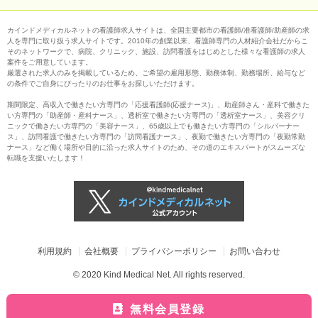
カインドメディカルネットの看護師求人サイトは、全国主要都市の看護師/准看護師/助産師の求
人を専門に取り扱う求人サイトです。2010年の創業以来、看護師専門の人材紹介会社だからこ
そのネットワークで、病院、クリニック、施設、訪問看護をはじめとした様々な看護師の求人
案件をご用意しています。
厳選された求人のみを掲載しているため、ご希望の雇用形態、勤務体制、勤務場所、給与など
の条件でご自身にぴったりのお仕事をお探しいただけます。
期間限定、高収入で働きたい方専門の「応援看護師(応援ナース)」、助産師さん・産科で働きた
い方専門の「助産師・産科ナース」、透析室で働きたい方専門の「透析室ナース」、美容クリ
ニックで働きたい方専門の「美容ナース」、65歳以上でも働きたい方専門の「シルバーナー
ス」、訪問看護で働きたい方専門の「訪問看護ナース」、夜勤で働きたい方専門の「夜勤常勤
ナース」など働く場所や目的に沿った求人サイトのため、その道のエキスパートがスムーズな
転職を支援いたします！
利用規約
会社概要
プライバシーポリシー
お問い合わせ
© 2020 Kind Medical Net. All rights reserved.
無料会員登録