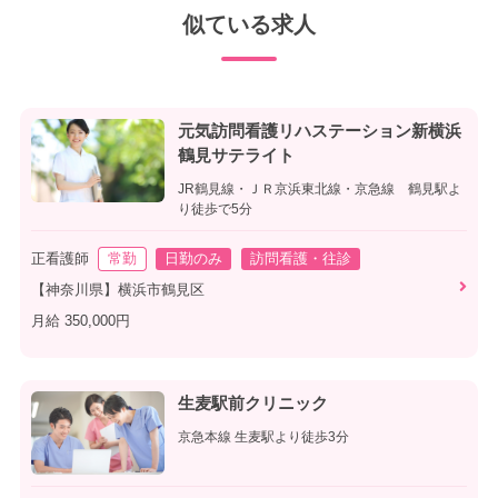
似ている求人
元気訪問看護リハステーション新横浜
鶴見サテライト
JR鶴見線・ＪＲ京浜東北線・京急線 鶴見駅よ
り徒歩で5分
正看護師
常勤
日勤のみ
訪問看護・往診
【神奈川県】横浜市鶴見区
月給 350,000円
生麦駅前クリニック
京急本線 生麦駅より徒歩3分