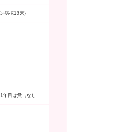
ン病棟18床）
職1年目は賞与なし
。