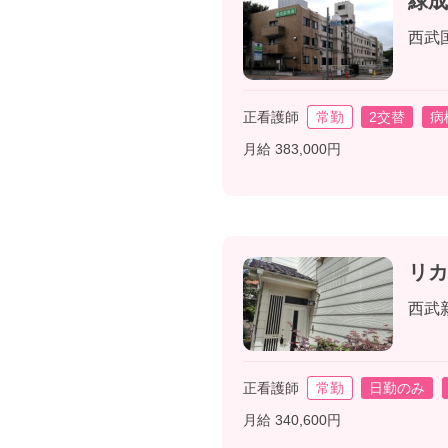
緑成
西武
正看護師
常勤
2交替
病
月給 383,000円
リカ
西武
正看護師
常勤
日勤のみ
月給 340,600円