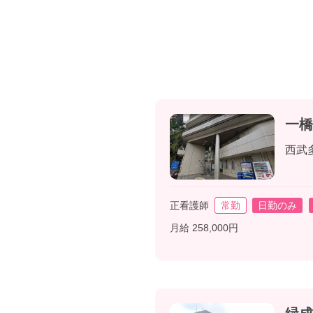
一橋
西武
正看護師
常勤
日勤のみ
月給 258,000円