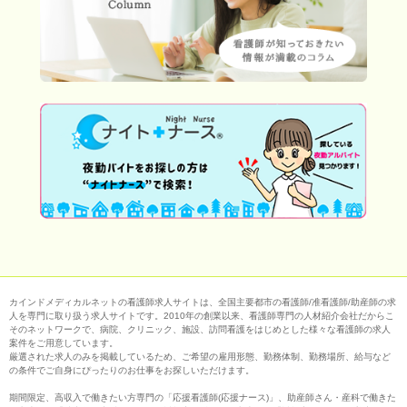
カインドメディカルネットの看護師求人サイトは、全国主要都市の看護師/准看護師/助産師の求
人を専門に取り扱う求人サイトです。2010年の創業以来、看護師専門の人材紹介会社だからこ
そのネットワークで、病院、クリニック、施設、訪問看護をはじめとした様々な看護師の求人
案件をご用意しています。
厳選された求人のみを掲載しているため、ご希望の雇用形態、勤務体制、勤務場所、給与など
の条件でご自身にぴったりのお仕事をお探しいただけます。
期間限定、高収入で働きたい方専門の「応援看護師(応援ナース)」、助産師さん・産科で働きた