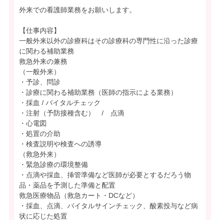
外来での看護師業務をお願いします。
【仕事内容】
一般外来以外の診療科はその診療科の専門性に沿った診療
に関わる補助業務
救急外来の兼務
（一般外来）
・予診、問診
・診療に関わる補助業務（医師の指示による業務）
・採血 / バイタルチェック
・注射（予防接種含む） / 点滴
・心電図
・処置の介助
・検査説明や検査への誘導
（救急外来）
・緊急診療の環境整備
・点滴や採血、挿管準備など医師が必要とするだろう物
品・薬品を予測した準備と配置
救急医療物品（救急カート・DCなど）
・採血、点滴、バイタルサインチェック、酸素投与など病
状に応じた処置