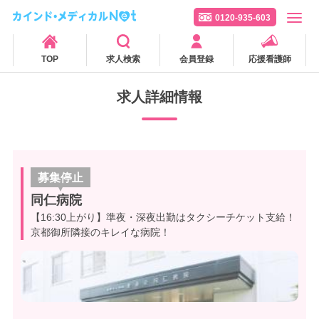
0120-935-603
TOP
求人検索
会員登録
応援看護師
求人詳細情報
募集停止
同仁病院
【16:30上がり】準夜・深夜出勤はタクシーチケット支給！
京都御所隣接のキレイな病院！