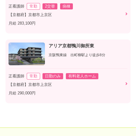
正看護師
常勤
2交替
病棟
【京都府】京都市上京区
月給 283,100円
アリア京都鴨川御所東
京阪鴨東線 出町柳駅より徒歩8分
正看護師
常勤
日勤のみ
有料老人ホーム
【京都府】京都市上京区
月給 290,000円