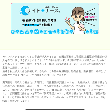
カインドメディカルネットの看護師求人サイトは、全国主要都市の看護師/准看護師/助産師の求
人を専門に取り扱う求人サイトです。2010年の創業以来、看護師専門の人材紹介会社だからこ
そのネットワークで、病院、クリニック、施設、訪問看護をはじめとした様々な看護師の求人
案件をご用意しています。
厳選された求人のみを掲載しているため、ご希望の雇用形態、勤務体制、勤務場所、給与など
の条件でご自身にぴったりのお仕事をお探しいただけます。
期間限定、高収入で働きたい方専門の「応援看護師(応援ナース)」、助産師さん・産科で働きた
い方専門の「助産師・産科ナース」、透析室で働きたい方専門の「透析室ナース」、美容クリ
ニックで働きたい方専門の「美容ナース」、65歳以上でも働きたい方専門の「シルバーナー
ス」、訪問看護で働きたい方専門の「訪問看護ナース」、夜勤で働きたい方専門の「夜勤常勤
ナース」など働く場所や目的に沿った求人サイトのため、その道のエキスパートがスムーズな
転職を支援いたします！