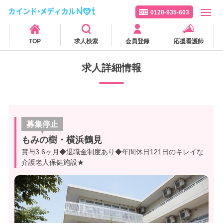
0120-935-603
TOP
求人検索
会員登録
応援看護師
求人詳細情報
募集停止
もみの樹・横浜鶴見
賞与3.6ヶ月◆退職金制度あり◆年間休日121日のキレイな
介護老人保健施設★