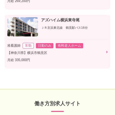
月給 269,200円
アズハイム横浜東寺尾
ＪＲ京浜東北線 鶴見駅バス16分
准看護師
常勤
日勤のみ
有料老人ホーム
【神奈川県】横浜市鶴見区
月給 335,000円
働き方別求人サイト