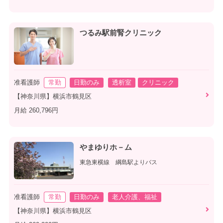
つるみ駅前腎クリニック
准看護師
常勤
日勤のみ
透析室
クリニック
【神奈川県】横浜市鶴見区
月給 260,796円
やまゆりホ－ム
東急東横線 綱島駅よりバス
准看護師
常勤
日勤のみ
老人介護、福祉
【神奈川県】横浜市鶴見区