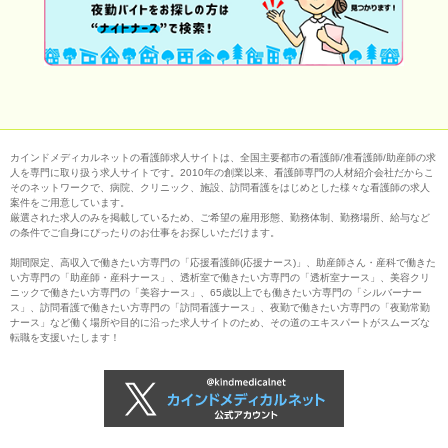
カインドメディカルネットの看護師求人サイトは、全国主要都市の看護師/准看護師/助産師の求
人を専門に取り扱う求人サイトです。2010年の創業以来、看護師専門の人材紹介会社だからこ
そのネットワークで、病院、クリニック、施設、訪問看護をはじめとした様々な看護師の求人
案件をご用意しています。
厳選された求人のみを掲載しているため、ご希望の雇用形態、勤務体制、勤務場所、給与など
の条件でご自身にぴったりのお仕事をお探しいただけます。
期間限定、高収入で働きたい方専門の「応援看護師(応援ナース)」、助産師さん・産科で働きた
い方専門の「助産師・産科ナース」、透析室で働きたい方専門の「透析室ナース」、美容クリ
ニックで働きたい方専門の「美容ナース」、65歳以上でも働きたい方専門の「シルバーナー
ス」、訪問看護で働きたい方専門の「訪問看護ナース」、夜勤で働きたい方専門の「夜勤常勤
ナース」など働く場所や目的に沿った求人サイトのため、その道のエキスパートがスムーズな
転職を支援いたします！